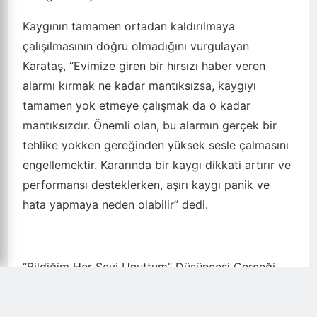
“Kaygı Düşmanımız Değil”
Sınav dönemlerinde artan kaygının çoğu zaman
olumsuz bir durum olarak algılandığını ifade eden
Dr. Karataş, kaygının insanı tehlikelere karşı
hazırlayan doğal bir biyolojik alarm sistemi
olduğunu söyledi.
Kaygının tamamen ortadan kaldırılmaya
çalışılmasının doğru olmadığını vurgulayan
Karataş, “Evimize giren bir hırsızı haber veren
alarmı kırmak ne kadar mantıksızsa, kaygıyı
tamamen yok etmeye çalışmak da o kadar
mantıksızdır. Önemli olan, bu alarmın gerçek bir