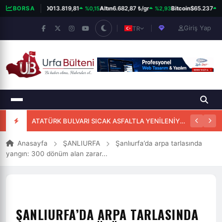
%0,15
%2,93
%1
BORSA
BIST 100
13.819,81
Altın
6.682,87 ₺/gr
Bitcoin
$65.237
Giriş Yap
TR
ATATÜRK BULVARI SICAK ASFALTLA YENİLENİYOR
Anasayfa
ŞANLIURFA
Şanlıurfa’da arpa tarlasında
yangın: 300 dönüm alan zarar...
ŞANLIURFA’DA ARPA TARLASINDA