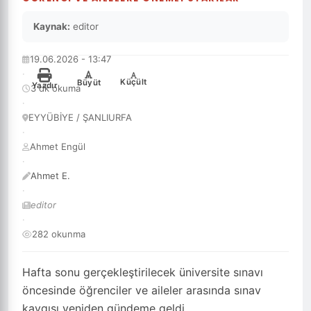
ÜNIVERSITE SINAVI ÖNCESI UZMANDAN
ÖĞRENCI VE AILELERE ÖNEMLI UYARILAR
Kaynak:
editor
19.06.2026 - 13:47
·
-
+
Küçült
Büyüt
Yazdır
3 dk okuma
·
EYYÜBİYE / ŞANLIURFA
·