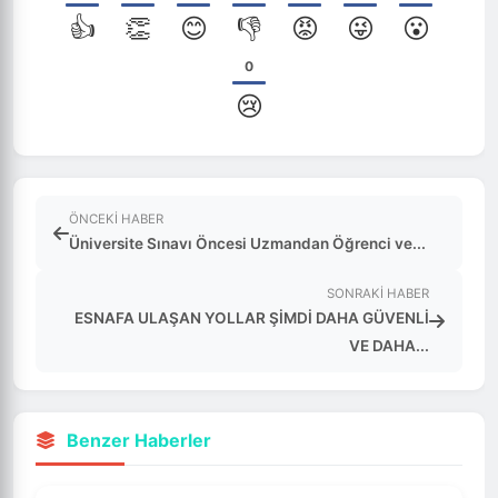
👍
👏
😊
👎
😡
😜
😮
0
😢
ÖNCEKI HABER
Üniversite Sınavı Öncesi Uzmandan Öğrenci ve...
SONRAKI HABER
ESNAFA ULAŞAN YOLLAR ŞİMDİ DAHA GÜVENLİ
VE DAHA...
Benzer Haberler