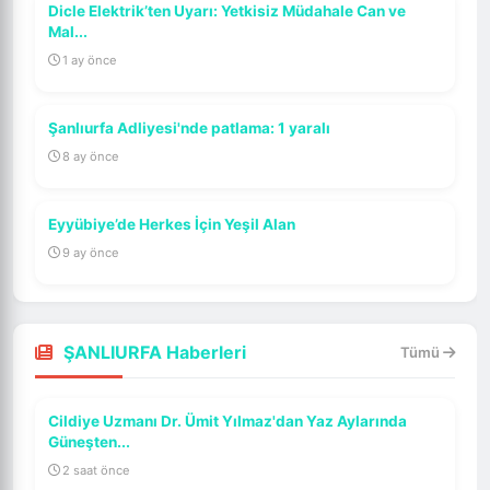
Dicle Elektrik’ten Uyarı: Yetkisiz Müdahale Can ve
Mal...
1 ay önce
Şanlıurfa Adliyesi'nde patlama: 1 yaralı
8 ay önce
Eyyübiye’de Herkes İçin Yeşil Alan
9 ay önce
ŞANLIURFA Haberleri
Tümü
Cildiye Uzmanı Dr. Ümit Yılmaz'dan Yaz Aylarında
Güneşten...
2 saat önce