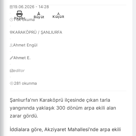
19.06.2026 - 14:28
·
-
+
Küçült
Büyüt
Yazdır
1 dk okuma
·
KARAKÖPRÜ / ŞANLIURFA
·
Ahmet Engül
·
Ahmet E.
·
editor
·
281 okunma
Şanlıurfa'nın Karaköprü ilçesinde çıkan tarla
yangınında yaklaşık 300 dönüm arpa ekili alan
zarar gördü.
İddialara göre, Akziyaret Mahallesi’nde arpa ekili