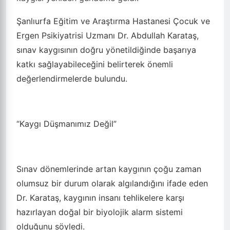
Ahmet Engül
·
Ahmet E.
·
editor
·
282 okunma
Hafta sonu gerçekleştirilecek üniversite sınavı
öncesinde öğrenciler ve aileler arasında sınav
kaygısı yeniden gündeme geldi.
Şanlıurfa Eğitim ve Araştırma Hastanesi Çocuk ve
Ergen Psikiyatrisi Uzmanı Dr. Abdullah Karataş,
sınav kaygısının doğru yönetildiğinde başarıya
katkı sağlayabileceğini belirterek önemli
değerlendirmelerde bulundu.