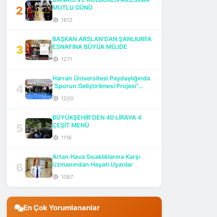
2
MUTLU GÜNÜ
1812
BAŞKAN ARSLAN’DAN ŞANLIURFA
3
ESNAFINA BÜYÜK MÜJDE
1271
Harran Üniversitesi Paydaşlığında
4
“Sporun Geliştirilmesi Projesi”
Başlatıldı
1200
BÜYÜKŞEHİR’DEN 40 LİRAYA 4
5
ÇEŞİT MENÜ
1116
Artan Hava Sıcaklıklarına Karşı
6
Uzmanından Hayati Uyarılar
1087
En Çok Yorumlananlar