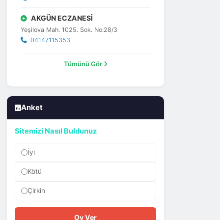
AKGÜN ECZANESİ
Yeşilova Mah. 1025. Sok. No:28/3
04147115353
Tümünü Gör
Anket
Sitemizi Nasıl Buldunuz
İyi
Kötü
Çirkin
Oy Ver