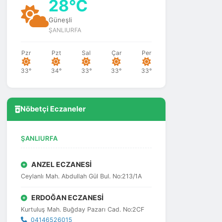
28°C
Güneşli
ŞANLIURFA
Pzr
Pzt
Sal
Çar
Per
33°
34°
33°
33°
33°
Nöbetçi Eczaneler
ŞANLIURFA
ANZEL ECZANESİ
Ceylanlı Mah. Abdullah Gül Bul. No:213/1A
ERDOĞAN ECZANESİ
Kurtuluş Mah. Buğday Pazarı Cad. No:2CF
04146526015