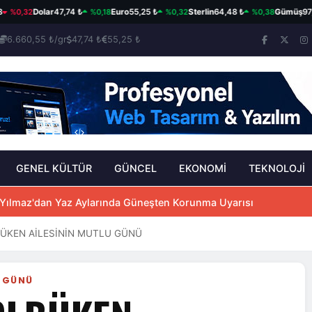
32
%0,18
%0,32
%0,38
Dolar
47,74 ₺
Euro
55,25 ₺
Sterlin
64,48 ₺
Gümüş
97,57 ₺/g
6.660,55 ₺/gr
47,74 ₺
55,25 ₺
GENEL KÜLTÜR
GÜNCEL
EKONOMİ
TEKNOLOJİ
 Yılmaz'dan Yaz Aylarında Güneşten Korunma Uyarısı
BÜKEN AİLESİNİN MUTLU GÜNÜ
U GÜNÜ