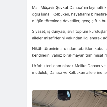
Mali Müşavir Şevket Danacı’nın kıymetli k
oğlu İsmail Kolbüken, hayatlarını birleşti
düğün töreninde davetliler, genç çiftin b
Siyaset, iş dünyası, sivil toplum kuruluşla
aileler misafirlerini yakından ilgilenerek ağ
Nikâh töreninin ardından tebrikleri kabul 
kendilerini yalnız bırakmayan tüm misafirl
Urfabulteni.com olarak Melike Danacı ve 
mutluluk; Danacı ve Kolbüken ailelerine ise 