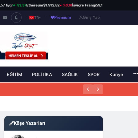
%3,57
%0,16
%0,82
r
Ethereum
$1.912,82
İsviçre Frangı
59,12 ₺
Kanada Doları
34
Premium
Giriş Yap
TR
EĞİTİM
POLİTİKA
SAĞLIK
SPOR
Künye
Köşe Yazarları