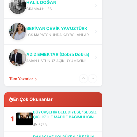
HALİL DOĞAN
GRAMAJ HİLESi
BERİVAN ÇEVİK YAVUZTÜRK
LGS MARATONUNDA KAYBOLANLAR
AZİZ EMEKTAR (Dobra Dobra)
AMAN ÜSTÜNÜZ AÇIK UYUMAYIN!...
Tüm Yazarlar
En Çok Okunanlar
BÜYÜKŞEHİR BELEDİYESİ, “SESSİZ
1
ÇIĞLIK” İLE MADDE BAĞIMLILIĞINA
DİKKAT ÇEKTİ
6733
DANACI VE KOLBÜKEN AİLESİNİN