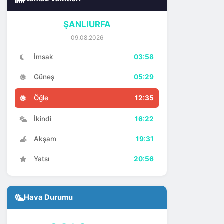
ŞANLIURFA
09.08.2026
İmsak
03:58
Güneş
05:29
Öğle
12:35
İkindi
16:22
Akşam
19:31
Yatsı
20:56
Hava Durumu