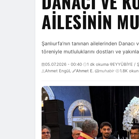
DANACI VE K
AİLESİNİN M
Şanlıurfa’nın tanınan ailelerinden Danacı
töreniyle mutluluklarını dostları ve yakınla
05.07.2026 - 00:40
·
1 dk okuma
·
EYYÜBİYE / 
Ahmet EngüL
·
Ahmet E.
·
muhabir
·
1.8K oku