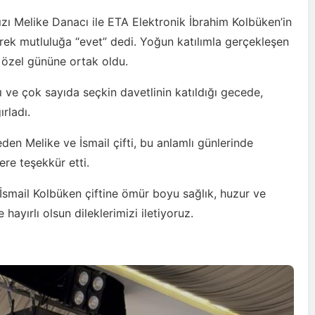
ızı Melike Danacı ile ETA Elektronik İbrahim Kolbüken’in
rerek mutluluğa “evet” dedi. Yoğun katılımla gerçekleşen
u özel gününe ortak oldu.
rı ve çok sayıda seçkin davetlinin katıldığı gecede,
ırladı.
eden Melike ve İsmail çifti, bu anlamlı günlerinde
ere teşekkür etti.
İsmail Kolbüken çiftine ömür boyu sağlık, huzur ve
hayırlı olsun dileklerimizi iletiyoruz.