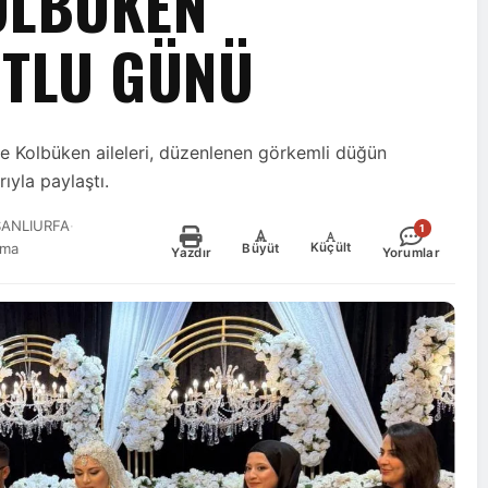
OLBÜKEN
UTLU GÜNÜ
 ve Kolbüken aileleri, düzenlenen görkemli düğün
rıyla paylaştı.
ŞANLIURFA
·
1
-
+
Küçült
nma
Büyüt
Yazdır
Yorumlar