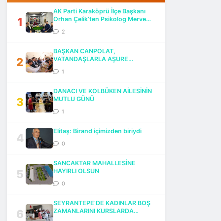
AK Parti Karaköprü İlçe Başkanı
1
Orhan Çelik’ten Psikolog Merve
Göktaş’a Ziyaret
2
BAŞKAN CANPOLAT,
2
VATANDAŞLARLA AŞURE
BEREKETİNİ PAYLAŞTI
1
DANACI VE KOLBÜKEN AİLESİNİN
3
MUTLU GÜNÜ
1
Elitaş: Birand içimizden biriydi
4
0
SANCAKTAR MAHALLESİNE
5
HAYIRLI OLSUN
0
SEYRANTEPE’DE KADINLAR BOŞ
6
ZAMANLARINI KURSLARDA
DEĞERLENDİRİYOR