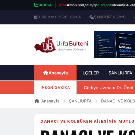
%0,14
%2,59
%0,
BIST 100
13.779,39
BORSA
Altın
6.660,55 ₺/gr
Bitcoin
$64.748
9 Ağustos 2026, 09:04
ŞANLIURFA 28°C
Anasayfa
ILÇELER
ŞANLIURFA
Cildiye Uzmanı Dr. Ümit
SON DAKİKA
Anasayfa
ŞANLIURFA
DANACI VE KOL
DANACI VE KOLBÜKEN AİLESİNİN MUTL