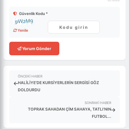
Güvenlik Kodu *
Yenile
Yorum Gönder
ÖNCEKI HABER
HALİLİYE'DE KURSİYERLERİN SERGİSİ GÖZ
DOLDURDU
SONRAKI HABER
TOPRAK SAHADAN ÇİM SAHAYA, TATLI’NIN
FUTBOL...