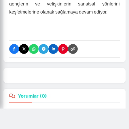
güçlendiriyor.” dedi.
Müzik dinletisiyle renklenen etkinlikte, kursiyerlerin
sergilediği performanslar büyük alkış topladı.
Katılımcılar, Haliliye Belediyesi’nin sanata ve kültüre
verdiği destekten duydukları memnuniyeti dile
getirirken, yeni dönemde de kursların devam etmesi
temennisinde bulundu.
Haliliye Belediyesi, düzenlediği bu tür etkinliklerle
gençlerin ve yetişkinlerin sanatsal yönlerini
keşfetmelerine olanak sağlamaya devam ediyor.