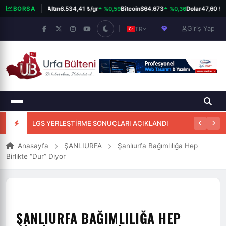
%0,57
%0,59
%0,36
.780,77
BORSA
Altın
6.534,41 ₺/gr
Bitcoin
$64.673
Dolar
47,60 ₺
Giriş Yap
TR
LGS YERLEŞTİRME SONUÇLARI AÇIKLANDI
Anasayfa
ŞANLIURFA
Şanlıurfa Bağımlılığa Hep
Birlikte “Dur” Diyor
ŞANLIURFA BAĞIMLILIĞA HEP