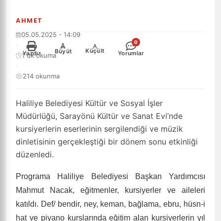
AHMET
05.05.2025 - 14:09
0
·
-
+
Küçült
Büyüt
Yazdır
Yorumlar
1 dk okuma
·
214 okunma