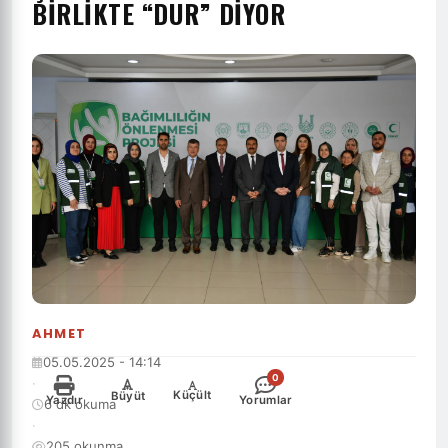
BIRLIKTE “DUR” DIYOR
AHMET
05.05.2025 - 14:14
0
·
-
+
Küçült
Büyüt
Yazdır
Yorumlar
6 dk okuma
·
205 okunma