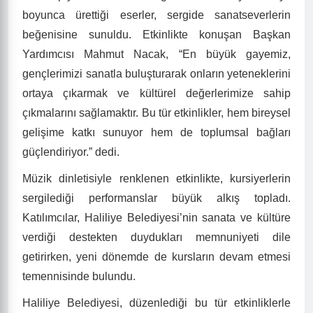
Haliliye Belediyesi Kültür ve Sosyal İşler
Müdürlüğü, Sarayönü Kültür ve Sanat Evi’nde
kursiyerlerin eserlerinin sergilendiği ve müzik
dinletisinin gerçekleştiği bir dönem sonu etkinliği
düzenledi.
Programa Haliliye Belediyesi Başkan Yardımcısı
Mahmut Nacak, eğitmenler, kursiyerler ve aileleri
katıldı. Def/ bendir, ney, keman, bağlama, ebru, hüsn-i
hat ve piyano kurslarında eğitim alan kursiyerlerin yıl
boyunca ürettiği eserler, sergide sanatseverlerin
beğenisine sunuldu. Etkinlikte konuşan Başkan
Yardımcısı Mahmut Nacak, “En büyük gayemiz,
gençlerimizi sanatla buluşturarak onların yeteneklerini
ortaya çıkarmak ve kültürel değerlerimize sahip
çıkmalarını sağlamaktır. Bu tür etkinlikler, hem bireysel
gelişime katkı sunuyor hem de toplumsal bağları