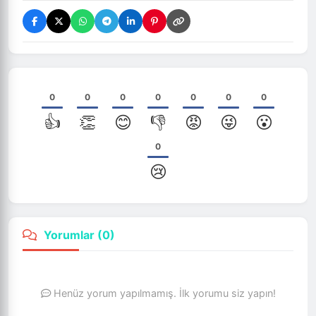
0
0
0
0
0
0
0
👍
👏
😊
👎
😡
😜
😮
0
😢
Yorumlar (
0
)
Henüz yorum yapılmamış. İlk yorumu siz yapın!