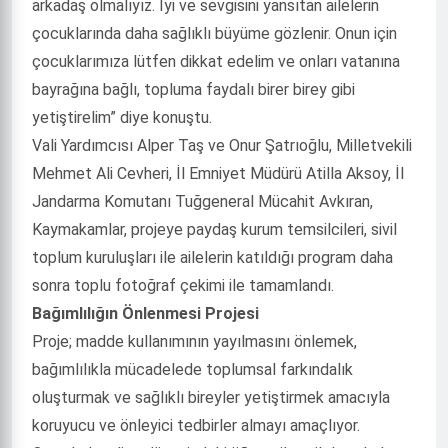
arkadaş olmalıyız. İyi ve sevgisini yansıtan ailelerin
çocuklarında daha sağlıklı büyüme gözlenir. Onun için
çocuklarımıza lütfen dikkat edelim ve onları vatanına
bayrağına bağlı, topluma faydalı birer birey gibi
yetiştirelim” diye konuştu.
Vali Yardımcısı Alper Taş ve Onur Şatrıoğlu, Milletvekili
Mehmet Ali Cevheri, İl Emniyet Müdürü Atilla Aksoy, İl
Jandarma Komutanı Tuğgeneral Mücahit Avkıran,
Kaymakamlar, projeye paydaş kurum temsilcileri, sivil
toplum kuruluşları ile ailelerin katıldığı program daha
sonra toplu fotoğraf çekimi ile tamamlandı.
Bağımlılığın Önlenmesi Projesi
Proje; madde kullanımının yayılmasını önlemek,
bağımlılıkla mücadelede toplumsal farkındalık
oluşturmak ve sağlıklı bireyler yetiştirmek amacıyla
koruyucu ve önleyici tedbirler almayı amaçlıyor.