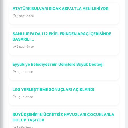
ATATÜRK BULVARI SICAK ASFALTLA YENİLENİYOR
3 saat önce
ŞANLIURFA’DA 112 EKİPLERİNDEN ARAÇ İÇERİSİNDE
BAŞARILI...
9 saat önce
Eyyübiye Belediyesi’nin Gençlere Büyük Desteği
1 gün önce
LGS YERLEŞTİRME SONUÇLARI AÇIKLANDI
1 gün önce
BÜYÜKŞEHİR'İN ÜCRETSİZ HAVUZLARI ÇOCUKLARLA
DOLUP TAŞIYOR
2 gün önce