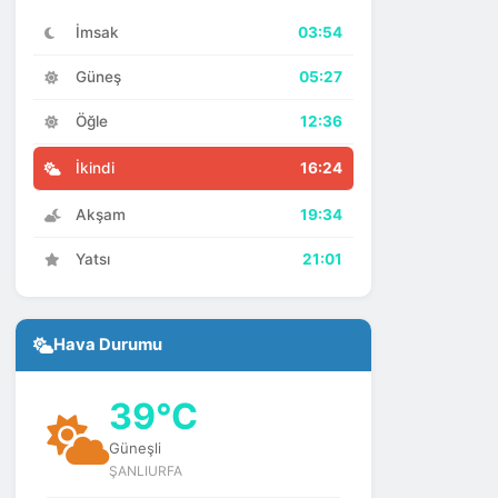
İmsak
03:54
Güneş
05:27
Öğle
12:36
İkindi
16:24
Akşam
19:34
Yatsı
21:01
Hava Durumu
39°C
Güneşli
ŞANLIURFA