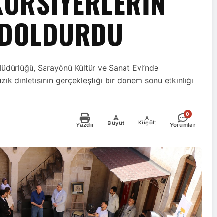
 KURSİYERLERİN
 DOLDURDU
 Müdürlüğü, Sarayönü Kültür ve Sanat Evi’nde
üzik dinletisinin gerçekleştiği bir dönem sonu etkinliği
0
-
+
Küçült
Büyüt
Yazdır
Yorumlar