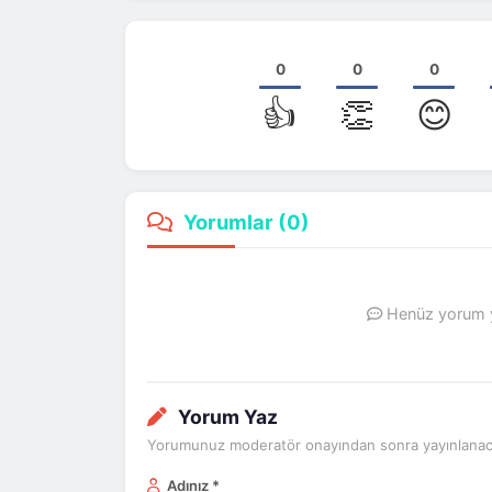
0
0
0
👍
👏
😊
Yorumlar (
0
)
Henüz yorum ya
Yorum Yaz
Yorumunuz moderatör onayından sonra yayınlanaca
Adınız *