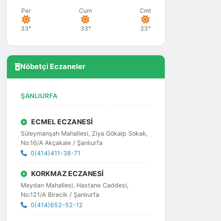
Per
Cum
Cmt
33°
33°
33°
Nöbetçi Eczaneler
ŞANLIURFA
ECMEL ECZANESİ
Süleymanşah Mahallesi, Ziya Gökalp Sokak,
No:16/A Akçakale / Şanlıurfa
0(414)411-38-71
KORKMAZ ECZANESİ
Meydan Mahallesi, Hastane Caddesi,
No:121/A Birecik / Şanlıurfa
0(414)652-52-12