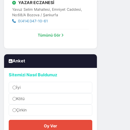
YAZAR ECZANESİ
Yavuz Selim Mahallesi, Emniyet Caddesi,
No:68/A Bozova / Şanlıurfa
0(414)347-10-61
Tümünü Gör
Anket
Sitemizi Nasıl Buldunuz
İyi
Kötü
Çirkin
Oy Ver