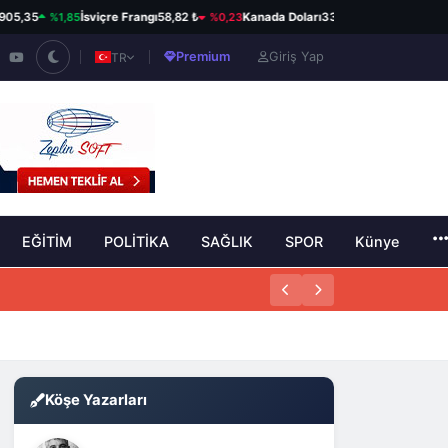
%1,85
%0,23
%0,06
35
İsviçre Frangı
58,82 ₺
Kanada Doları
33,98 ₺
Avustralya D
Premium
Giriş Yap
TR
EĞİTİM
POLİTİKA
SAĞLIK
SPOR
Künye
Köşe Yazarları