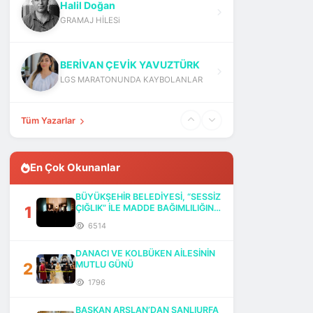
Halil Doğan
GRAMAJ HİLESi
BERİVAN ÇEVİK YAVUZTÜRK
LGS MARATONUNDA KAYBOLANLAR
Tüm Yazarlar
En Çok Okunanlar
BÜYÜKŞEHİR BELEDİYESİ, “SESSİZ
1
ÇIĞLIK” İLE MADDE BAĞIMLILIĞINA
DİKKAT ÇEKTİ
6514
DANACI VE KOLBÜKEN AİLESİNİN
2
MUTLU GÜNÜ
1796
BAŞKAN ARSLAN’DAN ŞANLIURFA