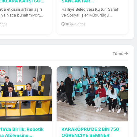
LIKLARA KARŞI GÖZ
SANCAKTAR
I UYARISI
MAHALLESİ'NE YAZ...
’da etkisini artıran aşırı
Haliliye Belediyesi Kültür, Sanat
, yalnızca bunaltmıyor;
ve Sosyal İşler Müdürlüğü
ığını da tehdit...
tarafından Sancaktar
 önce
16 gün önce
Mahallesi'nde...
Tümü
fa’da Bir İlk: Robotik
KARAKÖPRÜ’DE 2 BİN 750
a Atölyesine
ÖĞRENCİYE SEMİNER