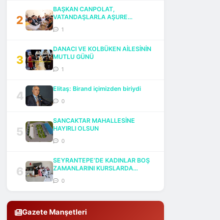
BAŞKAN CANPOLAT,
2
VATANDAŞLARLA AŞURE
BEREKETİNİ PAYLAŞTI
1
DANACI VE KOLBÜKEN AİLESİNİN
3
MUTLU GÜNÜ
1
Elitaş: Birand içimizden biriydi
4
0
SANCAKTAR MAHALLESİNE
5
HAYIRLI OLSUN
0
SEYRANTEPE’DE KADINLAR BOŞ
6
ZAMANLARINI KURSLARDA
DEĞERLENDİRİYOR
0
Gazete Manşetleri