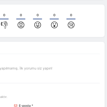
0
0
0
0
0
👎
😡
😜
😮
😢
pılmamış. İlk yorumu siz yapın!
ktır.
E-posta *