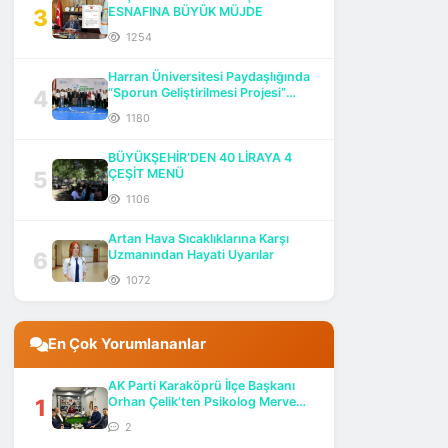
3
ESNAFINA BÜYÜK MÜJDE
1254
Harran Üniversitesi Paydaşlığında
4
“Sporun Geliştirilmesi Projesi”
Başlatıldı
1180
BÜYÜKŞEHİR’DEN 40 LİRAYA 4
5
ÇEŞİT MENÜ
1106
Artan Hava Sıcaklıklarına Karşı
6
Uzmanından Hayati Uyarılar
1072
En Çok Yorumlananlar
AK Parti Karaköprü İlçe Başkanı
1
Orhan Çelik’ten Psikolog Merve
Göktaş’a Ziyaret
2