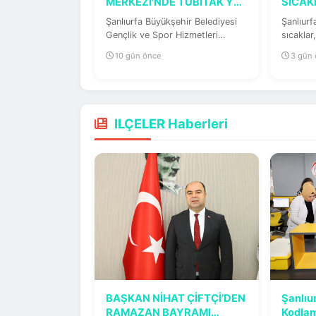
MERKEZİ'NDE TÜBİTAK YAZ
SICAK
AKADEMİSİ 1....
SAĞLIĞ
Şanlıurfa Büyükşehir Belediyesi
Şanlıurfa
Gençlik ve Spor Hizmetleri
sıcaklar
Dairesi Başkanlığı bünyesinde...
göz sağl
10 gün önce
3 gün
ILÇELER Haberleri
BAŞKAN NİHAT ÇİFTÇİ’DEN
Şanlıur
RAMAZAN BAYRAMI
Kodlam