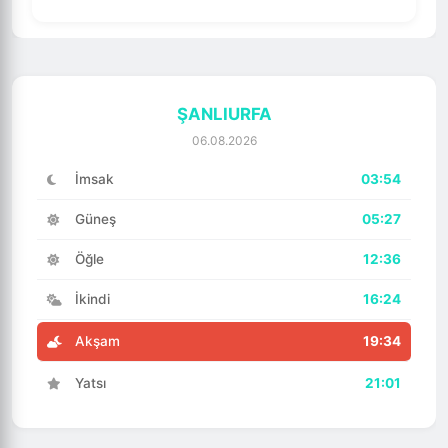
ŞANLIURFA
06.08.2026
İmsak
03:54
Güneş
05:27
Öğle
12:36
İkindi
16:24
Akşam
19:34
Yatsı
21:01