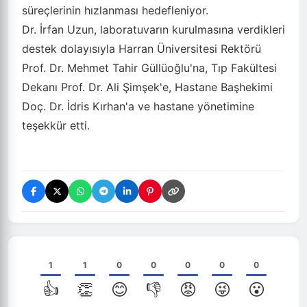
süreçlerinin hızlanması hedefleniyor.
Dr. İrfan Uzun, laboratuvarın kurulmasına verdikleri
destek dolayısıyla Harran Üniversitesi Rektörü
Prof. Dr. Mehmet Tahir Güllüoğlu'na, Tıp Fakültesi
Dekanı Prof. Dr. Ali Şimşek'e, Hastane Başhekimi
Doç. Dr. İdris Kırhan'a ve hastane yönetimine
teşekkür etti.
1
1
0
0
0
0
0
👍
👏
😊
👎
😡
😜
😮