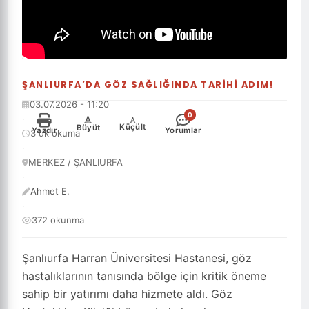
ŞANLIURFA’DA GÖZ SAĞLIĞINDA TARİHİ ADIM!
03.07.2026 - 11:20
0
·
-
+
Küçült
Büyüt
Yazdır
Yorumlar
3 dk okuma
·
MERKEZ / ŞANLIURFA
·
Ahmet E.
·
372 okunma
Şanlıurfa Harran Üniversitesi Hastanesi, göz
hastalıklarının tanısında bölge için kritik öneme
sahip bir yatırımı daha hizmete aldı. Göz