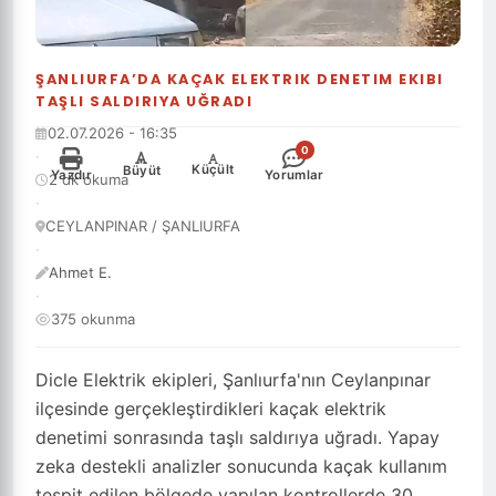
ŞANLIURFA’DA KAÇAK ELEKTRIK DENETIM EKIBI
TAŞLI SALDIRIYA UĞRADI
02.07.2026 - 16:35
0
·
-
+
Küçült
Büyüt
Yazdır
Yorumlar
2 dk okuma
·
CEYLANPINAR / ŞANLIURFA
·
Ahmet E.
·
375 okunma
Dicle Elektrik ekipleri, Şanlıurfa'nın Ceylanpınar
ilçesinde gerçekleştirdikleri kaçak elektrik
denetimi sonrasında taşlı saldırıya uğradı. Yapay
zeka destekli analizler sonucunda kaçak kullanım
tespit edilen bölgede yapılan kontrollerde 30