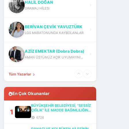
HALİL DOĞAN
GRAMAJ HİLESi
BERİVAN ÇEVİK YAVUZTÜRK
LGS MARATONUNDA KAYBOLANLAR
AZİZ EMEKTAR (Dobra Dobra)
AMAN ÜSTÜNÜZ AÇIK UYUMAYIN!...
Tüm Yazarlar
En Çok Okunanlar
BÜYÜKŞEHİR BELEDİYESİ, “SESSİZ
1
ÇIĞLIK” İLE MADDE BAĞIMLILIĞINA
DİKKAT ÇEKTİ
6726
DANACI VE KOLBÜKEN AİLESİNİN