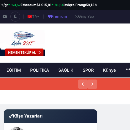
%3,57
%0,14
%0,82
Ethereum
$1.915,81
İsviçre Frangı
59,12 ₺
Kanada Doları
34,
Premium
Giriş Yap
TR
EĞİTİM
POLİTİKA
SAĞLIK
SPOR
Künye
Köşe Yazarları