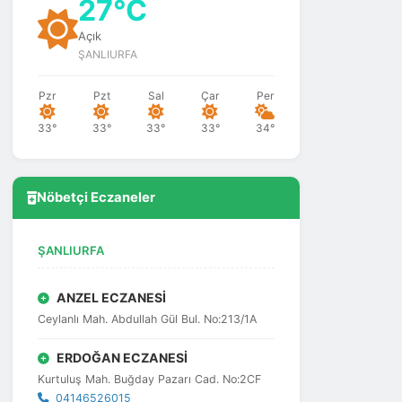
27°C
Açık
ŞANLIURFA
Pzr
Pzt
Sal
Çar
Per
33°
33°
33°
33°
34°
Nöbetçi Eczaneler
ŞANLIURFA
ANZEL ECZANESİ
Ceylanlı Mah. Abdullah Gül Bul. No:213/1A
ERDOĞAN ECZANESİ
Kurtuluş Mah. Buğday Pazarı Cad. No:2CF
04146526015