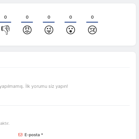
0
0
0
0
0
👎
😡
😜
😮
😢
pılmamış. İlk yorumu siz yapın!
ktır.
E-posta *