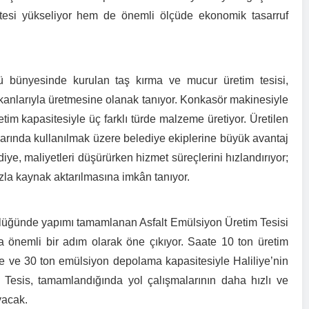
itesi yükseliyor hem de önemli ölçüde ekonomik tasarruf
 bünyesinde kurulan taş kırma ve mucur üretim tesisi,
kanlarıyla üretmesine olanak tanıyor. Konkasör makinesiyle
tim kapasitesiyle üç farklı türde malzeme üretiyor. Üretilen
larında kullanılmak üzere belediye ekiplerine büyük avantaj
diye, maliyetleri düşürürken hizmet süreçlerini hızlandırıyor;
azla kaynak aktarılmasına imkân tanıyor.
üğünde yapımı tamamlanan Asfalt Emülsiyon Üretim Tesisi
ada önemli bir adım olarak öne çıkıyor. Saate 10 ton üretim
 ve 30 ton emülsiyon depolama kapasitesiyle Haliliye’nin
. Tesis, tamamlandığında yol çalışmalarının daha hızlı ve
yacak.