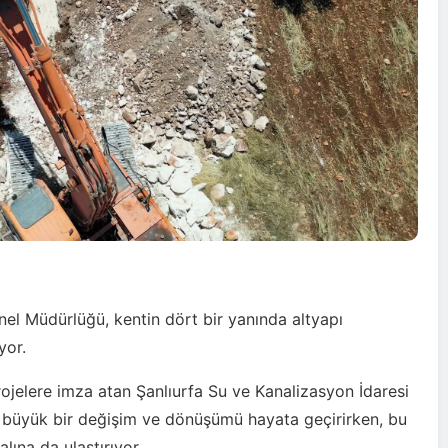
el Müdürlüğü, kentin dört bir yanında altyapı
yor.
 projelere imza atan Şanlıurfa Su ve Kanalizasyon İdaresi
 büyük bir değişim ve dönüşümü hayata geçirirken, bu
lına da ulaştırıyor.