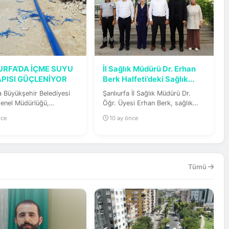
URFA’DA İÇME SUYU
İl Sağlık Müdürü Dr. Erhan
APISI GÜÇLENİYOR
Berk Halfeti’deki Sağlık...
a Büyükşehir Belediyesi
Şanlıurfa İl Sağlık Müdürü Dr.
enel Müdürlüğü,
Öğr. Üyesi Erhan Berk, sağlık
a’nın dört bir yanında
hizmetlerinin yerinde...
nce
10 ay önce
u...
Tümü