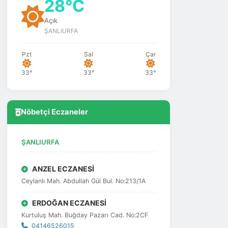
28°C
Açık
ŞANLIURFA
Pzt
Sal
Çar
33°
33°
33°
Nöbetçi Eczaneler
ŞANLIURFA
ANZEL ECZANESİ
Ceylanlı Mah. Abdullah Gül Bul. No:213/1A
ERDOĞAN ECZANESİ
Kurtuluş Mah. Buğday Pazarı Cad. No:2CF
04146526015