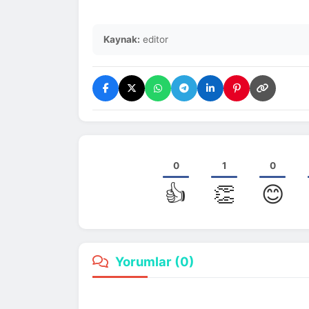
Kaynak:
editor
0
1
0
👍
👏
😊
Yorumlar (
0
)