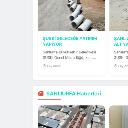
ŞUSKİ GELECEĞE YATIRIM
ŞANLI
YAPIYOR
ALT Y
Şanlıurfa Büyükşehir Belediyesi
Şanlıurf
ŞUSKİ Genel Müdürlüğü, kent
ŞUSKİ G
genelinde altyapı yatırımlarını...
Şanlıurf
1 ay önce
1 ay ö
içme suy
ŞANLIURFA Haberleri