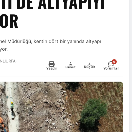
Tİ’DE ALTYAPIYI
YOR
el Müdürlüğü, kentin dört bir yanında altyapı
yor.
ANLIURFA
·
0
-
+
Küçült
Büyüt
Yazdır
Yorumlar