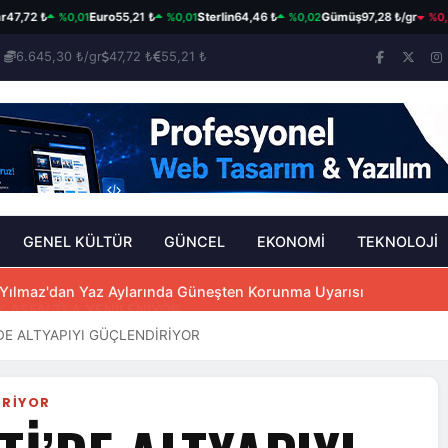
%0,01
%0,01
%0,02
%0,30
72 ₺
Euro
55,21 ₺
Sterlin
64,46 ₺
Gümüş
97,28 ₺/gr
Et
6.645,30 ₺/gr
47,72 ₺
55,21 ₺
GENEL KÜLTÜR
GÜNCEL
EKONOMİ
TEKNOLOJİ
K ASFALTLA YENİLENİYOR
’DE ALTYAPIYI GÜÇLENDİRİYOR
İRİYOR