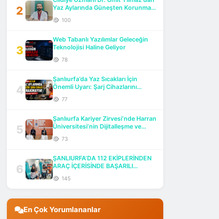
2
Yaz Aylarında Güneşten Korunma
Uyarısı
100
Web Tabanlı Yazılımlar Geleceğin
3
Teknolojisi Haline Geliyor
78
Şanlıurfa’da Yaz Sıcakları İçin
4
Önemli Uyarı: Şarj Cihazlarını
Prizde Bırakmayın!
77
Şanlıurfa Kariyer Zirvesi’nde Harran
5
Üniversitesi’nin Dijitalleşme ve
Akreditasyon Vizyonu Öne Çıktı
73
ŞANLIURFA’DA 112 EKİPLERİNDEN
6
ARAÇ İÇERİSİNDE BAŞARILI
DOĞUM MÜDAHALESİ
145
En Çok Yorumlananlar