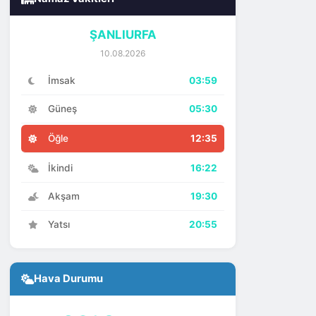
ŞANLIURFA
10.08.2026
İmsak
03:59
Güneş
05:30
Öğle
12:35
İkindi
16:22
Akşam
19:30
Yatsı
20:55
Hava Durumu