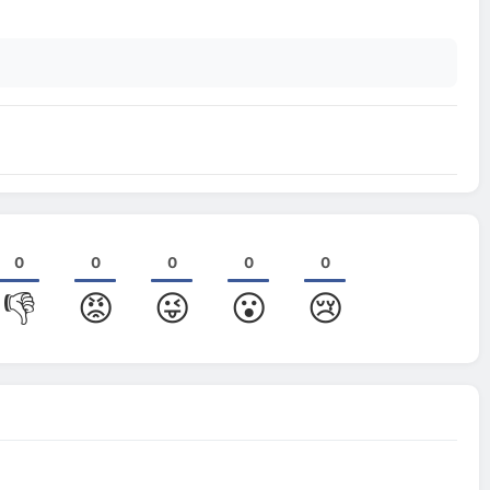
0
0
0
0
0
👎
😡
😜
😮
😢