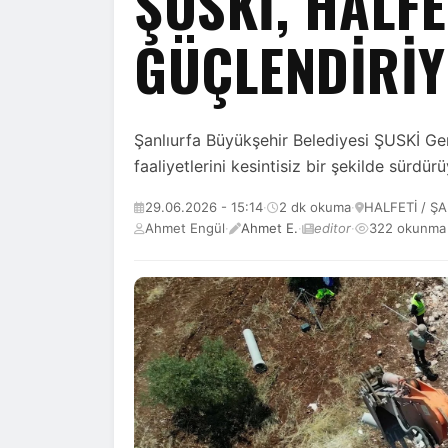
ŞUSKİ, HALFE
GÜÇLENDİRİ
Şanlıurfa Büyükşehir Belediyesi ŞUSKİ Gen
faaliyetlerini kesintisiz bir şekilde sürdürü
29.06.2026 - 15:14
·
2 dk okuma
·
HALFETİ / Ş
Ahmet Engül
·
Ahmet E.
·
editor
·
322 okunma