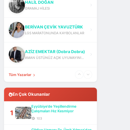
HALİL DOĞAN
GRAMAJ HİLESi
BERİVAN ÇEVİK YAVUZTÜRK
LGS MARATONUNDA KAYBOLANLAR
AZİZ EMEKTAR (Dobra Dobra)
AMAN ÜSTÜNÜZ AÇIK UYUMAYIN!...
Tüm Yazarlar
En Çok Okunanlar
Eyyübiye’de Yeşillendirme
1
Çalışmaları Hız Kesmiyor
103
Cildiye Uzmanı Dr. Ümit Yılmaz'dan