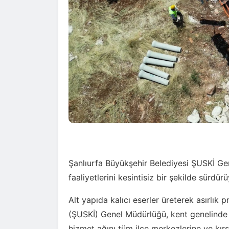
Şanlıurfa Büyükşehir Belediyesi ŞUSKİ Gen
faaliyetlerini kesintisiz bir şekilde sürdürü
Alt yapıda kalıcı eserler üreterek asırlık
(ŞUSKİ) Genel Müdürlüğü, kent genelinde
hizmet ağını tüm ilçe merkezlerine ve kırsa