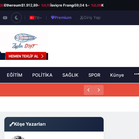
%0,15
%0,05
%0,
hereum
$1.912,89
İsviçre Frangı
59,04 ₺
Kanada Doları
34,21 ₺
Premium
Giriş Yap
TR
EĞİTİM
POLİTİKA
SAĞLIK
SPOR
Künye
Köşe Yazarları