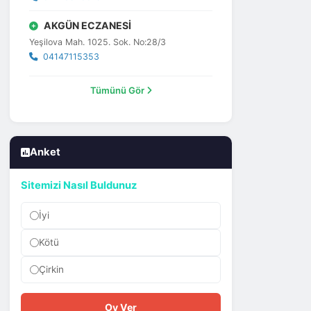
AKGÜN ECZANESİ
Yeşilova Mah. 1025. Sok. No:28/3
04147115353
Tümünü Gör
Anket
Sitemizi Nasıl Buldunuz
İyi
Kötü
Çirkin
Oy Ver