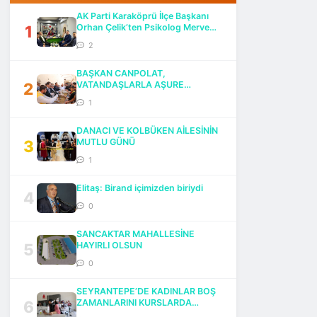
AK Parti Karaköprü İlçe Başkanı
1
Orhan Çelik’ten Psikolog Merve
Göktaş’a Ziyaret
2
BAŞKAN CANPOLAT,
2
VATANDAŞLARLA AŞURE
BEREKETİNİ PAYLAŞTI
1
DANACI VE KOLBÜKEN AİLESİNİN
3
MUTLU GÜNÜ
1
Elitaş: Birand içimizden biriydi
4
0
SANCAKTAR MAHALLESİNE
5
HAYIRLI OLSUN
0
SEYRANTEPE’DE KADINLAR BOŞ
6
ZAMANLARINI KURSLARDA
DEĞERLENDİRİYOR