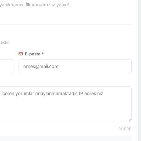
pılmamış. İlk yorumu siz yapın!
ktır.
E-posta *
0
/1000