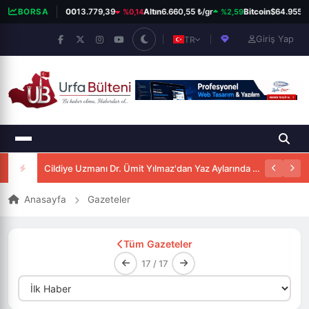
%0,14
%2,59
BORSA
BIST 100
13.779,39
Altın
6.660,55 ₺/gr
Bitcoin
$64.955
Giriş Yap
TR
Cildiye Uzmanı Dr. Ümit Yılmaz'dan Yaz Aylarında Güneşten Korunma Uyarısı
Anasayfa
Gazeteler
Tüm Gazeteler
17 / 17