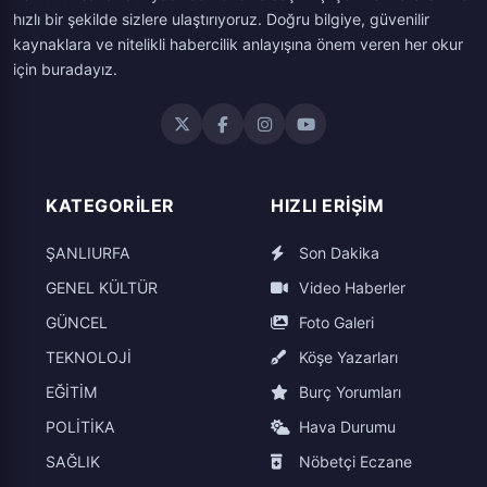
hızlı bir şekilde sizlere ulaştırıyoruz. Doğru bilgiye, güvenilir
kaynaklara ve nitelikli habercilik anlayışına önem veren her okur
için buradayız.
KATEGORILER
HIZLI ERIŞIM
ŞANLIURFA
Son Dakika
GENEL KÜLTÜR
Video Haberler
GÜNCEL
Foto Galeri
TEKNOLOJİ
Köşe Yazarları
EĞİTİM
Burç Yorumları
POLİTİKA
Hava Durumu
SAĞLIK
Nöbetçi Eczane