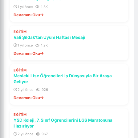
1 yıl önce
1.3K
Devamını Oku
SON DAKIKA
EĞİTİM
ÖNE ÇIKAR
Vali Şıldak’tan Uyum Haftası Mesajı
1 yıl önce
1.2K
Devamını Oku
SON DAKIKA
EĞİTİM
ÖNE ÇIKAR
Mesleki Lise Öğrencileri İş Dünyasıyla Bir Araya
Geliyor
2 yıl önce
926
Devamını Oku
SON DAKIKA
EĞİTİM
ÖNE ÇIKAR
YSD Koleji, 7. Sınıf Öğrencilerini LGS Maratonuna
Hazırlıyor
2 yıl önce
967