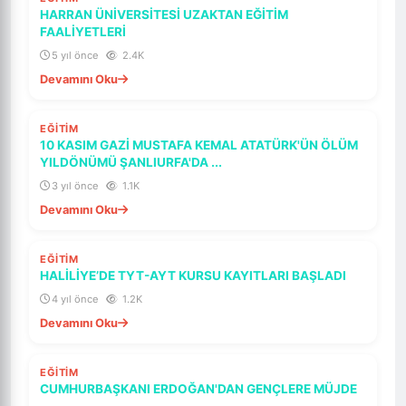
ÖNE ÇIKAR
HARRAN ÜNİVERSİTESİ UZAKTAN EĞİTİM
FAALİYETLERİ
5 yıl önce
2.4K
Devamını Oku
SON DAKIKA
EĞİTİM
10 KASIM GAZİ MUSTAFA KEMAL ATATÜRK'ÜN ÖLÜM
YILDÖNÜMÜ ŞANLIURFA'DA ...
3 yıl önce
1.1K
Devamını Oku
SON DAKIKA
EĞİTİM
HALİLİYE’DE TYT-AYT KURSU KAYITLARI BAŞLADI
4 yıl önce
1.2K
Devamını Oku
SON DAKIKA
EĞİTİM
CUMHURBAŞKANI ERDOĞAN'DAN GENÇLERE MÜJDE