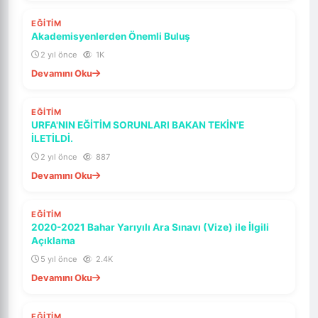
SON DAKIKA
EĞİTİM
ÖNE ÇIKAR
Akademisyenlerden Önemli Buluş
2 yıl önce
1K
Devamını Oku
SON DAKIKA
EĞİTİM
ÖNE ÇIKAR
URFA'NIN EĞİTİM SORUNLARI BAKAN TEKİN'E
İLETİLDİ.
2 yıl önce
887
Devamını Oku
SON DAKIKA
EĞİTİM
ÖNE ÇIKAR
2020-2021 Bahar Yarıyılı Ara Sınavı (Vize) ile İlgili
Açıklama
5 yıl önce
2.4K
Devamını Oku
SON DAKIKA
EĞİTİM