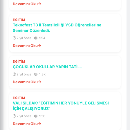
Devamını Oku
SON DAKIKA
EĞİTİM
ÖNE ÇIKAR
Teknofest T3 İl Temsilciliği YSD Öğrencilerine
Seminer Düzenledi.
2 yıl önce
954
Devamını Oku
SON DAKIKA
EĞİTİM
ÖNE ÇIKAR
ÇOCUKLAR OKULLAR YARIN TATİL..
2 yıl önce
1.3K
Devamını Oku
SON DAKIKA
EĞİTİM
ÖNE ÇIKAR
VALİ ŞILDAK: “EĞİTİMİN HER YÖNÜYLE GELİŞMESİ
İÇİN ÇALIŞIYORUZ”
2 yıl önce
930
Devamını Oku