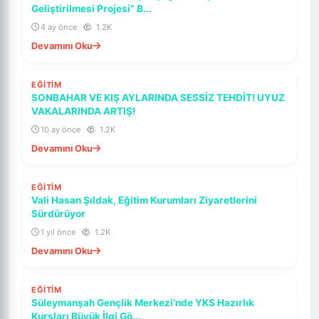
ÖNE ÇIKAR
Geliştirilmesi Projesi” B...
4 ay önce
1.2K
Devamını Oku
SON DAKIKA
EĞİTİM
ÖNE ÇIKAR
SONBAHAR VE KIŞ AYLARINDA SESSİZ TEHDİT! UYUZ
VAKALARINDA ARTIŞ!
10 ay önce
1.2K
Devamını Oku
SON DAKIKA
EĞİTİM
ÖNE ÇIKAR
Vali Hasan Şıldak, Eğitim Kurumları Ziyaretlerini
Sürdürüyor
1 yıl önce
1.2K
Devamını Oku
SON DAKIKA
EĞİTİM
ÖNE ÇIKAR
Süleymanşah Gençlik Merkezi’nde YKS Hazırlık
Kursları Büyük İlgi Gö...