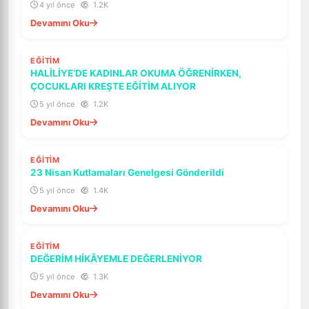
4 yıl önce
1.2K
Devamını Oku
SON DAKIKA
EĞİTİM
HALİLİYE’DE KADINLAR OKUMA ÖĞRENİRKEN,
ÇOCUKLARI KREŞTE EĞİTİM ALIYOR
5 yıl önce
1.2K
Devamını Oku
SON DAKIKA
EĞİTİM
23 Nisan Kutlamaları Genelgesi Gönderildi
5 yıl önce
1.4K
Devamını Oku
SON DAKIKA
EĞİTİM
DEĞERİM HİKÂYEMLE DEĞERLENİYOR
5 yıl önce
1.3K
Devamını Oku