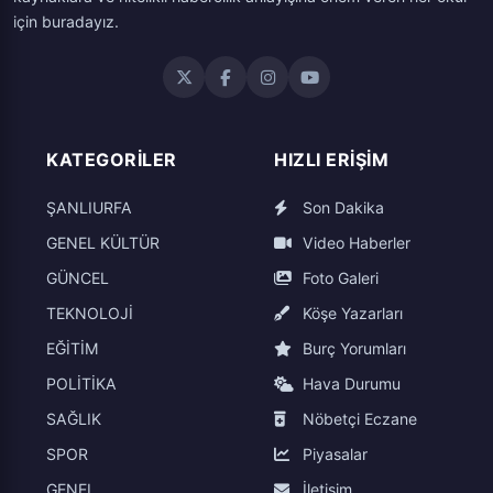
için buradayız.
KATEGORILER
HIZLI ERIŞIM
ŞANLIURFA
Son Dakika
GENEL KÜLTÜR
Video Haberler
GÜNCEL
Foto Galeri
TEKNOLOJİ
Köşe Yazarları
EĞİTİM
Burç Yorumları
POLİTİKA
Hava Durumu
SAĞLIK
Nöbetçi Eczane
SPOR
Piyasalar
GENEL
İletişim