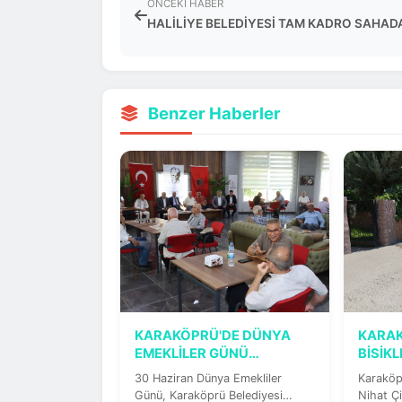
ÖNCEKI HABER
HALİLİYE BELEDİYESİ TAM KADRO SAHAD
Benzer Haberler
KARAKÖPRÜ'DE DÜNYA
KARA
EMEKLİLER GÜNÜ
BİSİK
COŞKUYLA KUTLANDI
KAZAN
30 Haziran Dünya Emekliler
Karaköp
Günü, Karaköprü Belediyesi
Nihat Çi