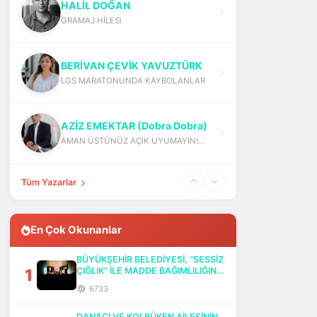
HALİL DOĞAN
GRAMAJ HİLESi
BERİVAN ÇEVİK YAVUZTÜRK
LGS MARATONUNDA KAYBOLANLAR
AZİZ EMEKTAR (Dobra Dobra)
AMAN ÜSTÜNÜZ AÇIK UYUMAYIN!...
Tüm Yazarlar
En Çok Okunanlar
BÜYÜKŞEHİR BELEDİYESİ, “SESSİZ
1
ÇIĞLIK” İLE MADDE BAĞIMLILIĞINA
DİKKAT ÇEKTİ
6733
DANACI VE KOLBÜKEN AİLESİNİN