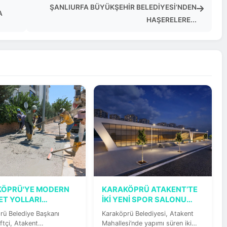
ŞANLIURFA BÜYÜKŞEHİR BELEDİYESİ’NDEN
A
HAŞERELERE...
KÖPRÜ'YE MODERN
KARAKÖPRÜ ATAKENT’TE
LET YOLLARI
İKİ YENİ SPOR SALONU
DIRILIYOR
YÜKSELİYOR
rü Belediye Başkanı
Karaköprü Belediyesi, Atakent
ftçi, Atakent
Mahallesi’nde yapımı süren iki