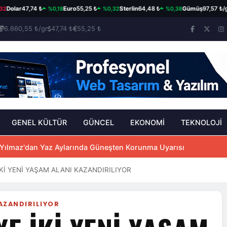
%0,18
%0,32
%0,38
%
lar
47,74 ₺
Euro
55,25 ₺
Sterlin
64,48 ₺
Gümüş
97,57 ₺/gr
6.660,55 ₺/gr
47,74 ₺
55,25 ₺
GENEL KÜLTÜR
GÜNCEL
EKONOMİ
TEKNOLOJİ
K ASFALTLA YENİLENİYOR
 Yılmaz'dan Yaz Aylarında Güneşten Korunma Uyarısı
Kİ YENİ YAŞAM ALANI KAZANDIRILIYOR
KAZANDIRILIYOR