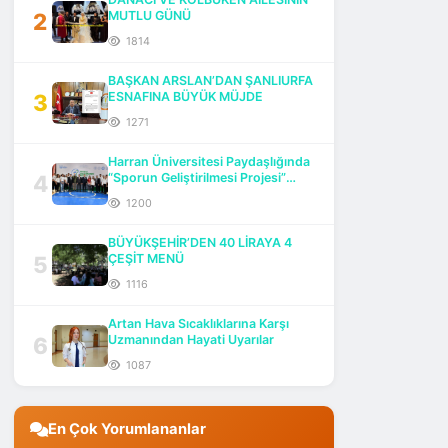
2
MUTLU GÜNÜ
1814
BAŞKAN ARSLAN’DAN ŞANLIURFA
3
ESNAFINA BÜYÜK MÜJDE
1271
Harran Üniversitesi Paydaşlığında
4
“Sporun Geliştirilmesi Projesi”
Başlatıldı
1200
BÜYÜKŞEHİR’DEN 40 LİRAYA 4
5
ÇEŞİT MENÜ
1116
Artan Hava Sıcaklıklarına Karşı
6
Uzmanından Hayati Uyarılar
1087
En Çok Yorumlananlar