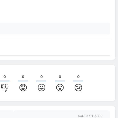
0
0
0
0
0
👎
😡
😜
😮
😢
SONRAKI HABER