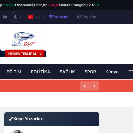
3,57
%0,16
%0,82
Ethereum
$1.912,82
İsviçre Frangı
59,12 ₺
Kanada Doları
34,23 
Premium
Giriş Yap
TR
EĞİTİM
POLİTİKA
SAĞLIK
SPOR
Künye
Köşe Yazarları