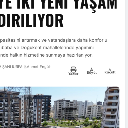
E İKİ YENİ YAŞAM
DIRILIYOR
kapasitesini artırmak ve vatandaşlara daha konforlu
libaba ve Doğukent mahallelerinde yapımını
sinde halkın hizmetine sunmaya hazırlanıyor.
/ ŞANLIURFA
·
Ahmet Engül
·
-
+
Küçült
Büyüt
Yazdır