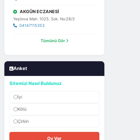
AKGÜN ECZANESİ
Yeşilova Mah. 1025. Sok. No:28/3
04147115353
Tümünü Gör
Anket
Sitemizi Nasıl Buldunuz
İyi
Kötü
Çirkin
Oy Ver