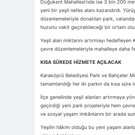
Doğukent Mahallesi’nde ise 3 bin 200 me
yeni bir yeşil nefes alanı kazandırdı. Yürü
düzenlemeleriyle donatılan park, vatand
huzurlu vakit geçirebileceği bir ortam olu
Yeşil alan miktarını artırmayı hedefleyen 
çevre düzenlemeleriyle mahalleye daha f
KISA SÜREDE HİZMETE AÇILACAK
Karaköprü Belediyesi Park ve Bahçeler Mü
tamamlandığı her iki parkın da kısa süre i
İlçe genelinde yeşil alanları artırmaya yö
geçirdiği yeni park projeleriyle hem çevr
ve sosyal yaşam imkânlarını bir arada sun
Yeşilin hâkim olduğu bu yeni yaşam alanla