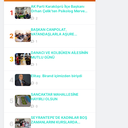
AK Parti Karaköprü İlçe Başkanı
1
Orhan Çelik’ten Psikolog Merve
Göktaş’a Ziyaret
2
BAŞKAN CANPOLAT,
2
VATANDAŞLARLA AŞURE
BEREKETİNİ PAYLAŞTI
1
DANACI VE KOLBÜKEN AİLESİNİN
3
MUTLU GÜNÜ
1
Elitaş: Birand içimizden biriydi
4
0
SANCAKTAR MAHALLESİNE
5
HAYIRLI OLSUN
0
SEYRANTEPE’DE KADINLAR BOŞ
6
ZAMANLARINI KURSLARDA
DEĞERLENDİRİYOR