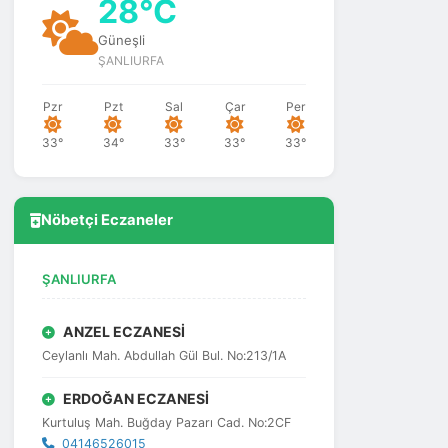
28°C
Güneşli
ŞANLIURFA
Pzr
Pzt
Sal
Çar
Per
33°
34°
33°
33°
33°
Nöbetçi Eczaneler
ŞANLIURFA
ANZEL ECZANESİ
Ceylanlı Mah. Abdullah Gül Bul. No:213/1A
ERDOĞAN ECZANESİ
Kurtuluş Mah. Buğday Pazarı Cad. No:2CF
04146526015