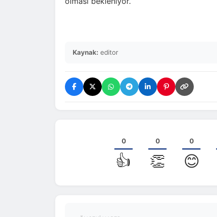
olması bekleniyor.
Kaynak:
editor
0
0
0
👍
👏
😊