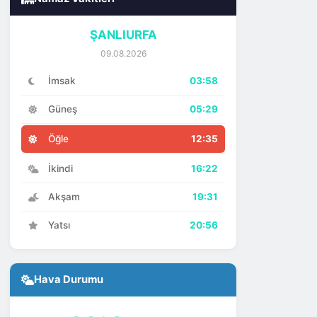
ŞANLIURFA
09.08.2026
İmsak
03:58
Güneş
05:29
Öğle
12:35
İkindi
16:22
Akşam
19:31
Yatsı
20:56
Hava Durumu