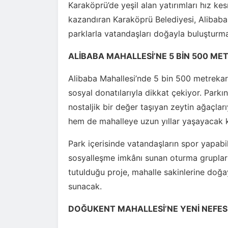
Karaköprü’de yeşil alan yatırımları hız ke
kazandıran Karaköprü Belediyesi, Alibab
parklarla vatandaşları doğayla buluşturma
ALİBABA MAHALLESİ’NE 5 BİN 500 ME
Alibaba Mahallesi’nde 5 bin 500 metrekare
sosyal donatılarıyla dikkat çekiyor. Park
nostaljik bir değer taşıyan zeytin ağaçlar
hem de mahalleye uzun yıllar yaşayacak kal
Park içerisinde vatandaşların spor yapabil
sosyalleşme imkânı sunan oturma grupları 
tutulduğu proje, mahalle sakinlerine doğay
sunacak.
DOĞUKENT MAHALLESİ’NE YENİ NEFES