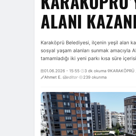
KARAKÖPRÜ’Y
ALANI KAZAN
Karaköprü Belediyesi, ilçenin yeşil alan 
sosyal yaşam alanları sunmak amacıyla A
tamamladığı iki yeni parkı kısa süre içeri
01.06.2026 - 15:55
·
3 dk okuma
·
KARAKÖPRÜ 
Ahmet E.
·
editor
·
239 okunma