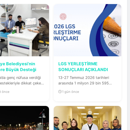
ye Belediyesi’nin
LGS YERLEŞTİRME
re Büyük Desteği
SONUÇLARI AÇIKLANDI
a’da genç nüfusa verdiği
13-27 Temmuz 2026 tarihleri
estekleriyle dikkat çeken
arasında 1 milyon 29 bin 595
 Belediyesi, Yüksek...
öğrenci, merkezî sınav ve yerel...
t önce
1 gün önce