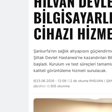
HILVAN DEVL
BILGISAYARL
CIHAZI HIZME
Şanlıurfa’nın sağlık altyapısını güçlendir
Şiltak Devlet Hastanesi’ne kazandırılan B
başladı. Kurulum ve test süreçleri tamamla
kaliteli görüntüleme hizmeti sunulacak.
23.06.2026 - 12:09
·
2 dk okuma
·
HİLVAN / ŞA
editor
·
305 okunma