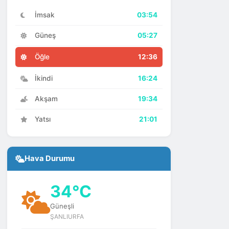
İmsak
03:54
Güneş
05:27
Öğle
12:36
İkindi
16:24
Akşam
19:34
Yatsı
21:01
Hava Durumu
34°C
Güneşli
ŞANLIURFA