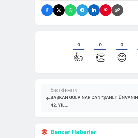
0
0
0
👍
👏
😊
ÖNCEKI HABER
BAŞKAN GÜLPINAR’DAN “ŞANLI” ÜNVANIN
42. YIL...
Benzer Haberler