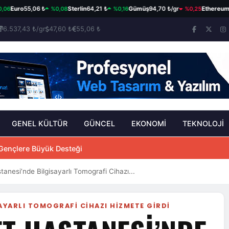
%0,08
%0,16
%0,25
uro
55,06 ₺
Sterlin
64,21 ₺
Gümüş
94,70 ₺/gr
Ethereum
$1.9
6.537,43 ₺/gr
47,60 ₺
55,06 ₺
GENEL KÜLTÜR
GÜNCEL
EKONOMİ
TEKNOLOJİ
UÇLARI AÇIKLANDI
tanesi’nde Bilgisayarlı Tomografi Cihazı...
AYARLI TOMOGRAFI CIHAZI HIZMETE GIRDI