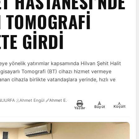
ET HASTANESI’NDE
I TOMOGRAFI
TE GIRDI
meye yönelik yatırımlar kapsamında Hilvan Şehit Halit
ilgisayarlı Tomografi (BT) cihazı hizmet vermeye
nan cihazla birlikte vatandaşlara yerinde, hızlı ve
NLIURFA
·
Ahmet Engül
·
Ahmet E.
·
-
+
Küçült
Büyüt
Yazdır