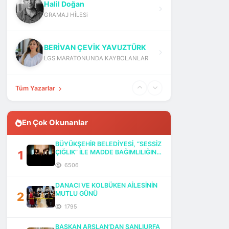
Halil Doğan
GRAMAJ HİLESi
BERİVAN ÇEVİK YAVUZTÜRK
LGS MARATONUNDA KAYBOLANLAR
Tüm Yazarlar
En Çok Okunanlar
BÜYÜKŞEHİR BELEDİYESİ, “SESSİZ
1
ÇIĞLIK” İLE MADDE BAĞIMLILIĞINA
DİKKAT ÇEKTİ
6506
DANACI VE KOLBÜKEN AİLESİNİN
2
MUTLU GÜNÜ
1795
BAŞKAN ARSLAN’DAN ŞANLIURFA