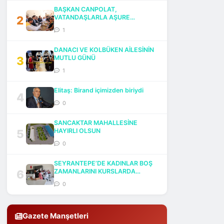
BAŞKAN CANPOLAT,
2
VATANDAŞLARLA AŞURE
BEREKETİNİ PAYLAŞTI
1
DANACI VE KOLBÜKEN AİLESİNİN
3
MUTLU GÜNÜ
1
Elitaş: Birand içimizden biriydi
4
0
SANCAKTAR MAHALLESİNE
5
HAYIRLI OLSUN
0
SEYRANTEPE’DE KADINLAR BOŞ
6
ZAMANLARINI KURSLARDA
DEĞERLENDİRİYOR
0
Gazete Manşetleri