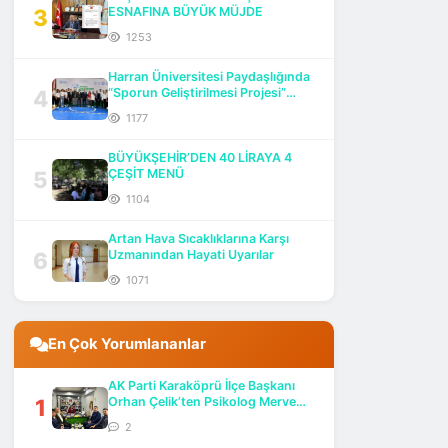
3
ESNAFINA BÜYÜK MÜJDE
1253
Harran Üniversitesi Paydaşlığında
4
“Sporun Geliştirilmesi Projesi”
Başlatıldı
1177
BÜYÜKŞEHİR’DEN 40 LİRAYA 4
5
ÇEŞİT MENÜ
1104
Artan Hava Sıcaklıklarına Karşı
6
Uzmanından Hayati Uyarılar
1071
En Çok Yorumlananlar
AK Parti Karaköprü İlçe Başkanı
1
Orhan Çelik’ten Psikolog Merve
Göktaş’a Ziyaret
2