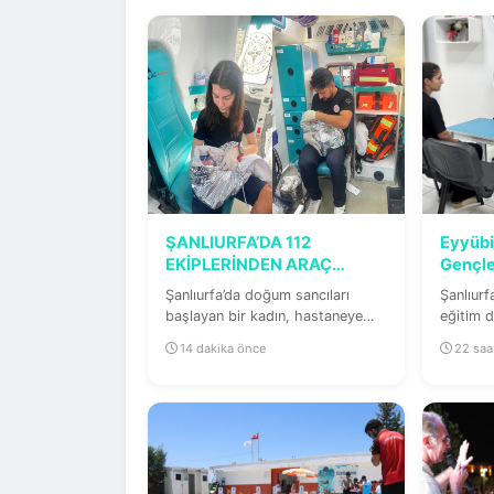
ŞANLIURFA’DA 112
Eyyübi
EKİPLERİNDEN ARAÇ
Gençle
İÇERİSİNDE BAŞARILI...
Şanlıurfa’da doğum sancıları
Şanlıurf
başlayan bir kadın, hastaneye
eğitim d
yetiştirilmeye çalışıldığı sırada...
Eyyübiye
14 dakika önce
22 saa