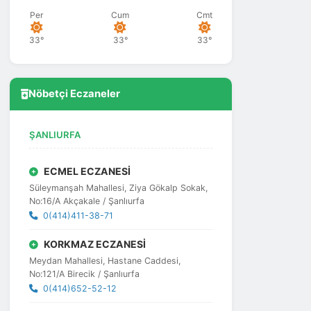
Per
Cum
Cmt
33°
33°
33°
Nöbetçi Eczaneler
ŞANLIURFA
ECMEL ECZANESİ
Süleymanşah Mahallesi, Ziya Gökalp Sokak,
No:16/A Akçakale / Şanlıurfa
0(414)411-38-71
KORKMAZ ECZANESİ
Meydan Mahallesi, Hastane Caddesi,
No:121/A Birecik / Şanlıurfa
0(414)652-52-12