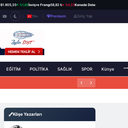
%1,85
%0,23
%0,06
05,35
İsviçre Frangı
58,82 ₺
Kanada Doları
33,98 ₺
Avustral
Premium
Giriş Yap
TR
EĞİTİM
POLİTİKA
SAĞLIK
SPOR
Künye
Köşe Yazarları