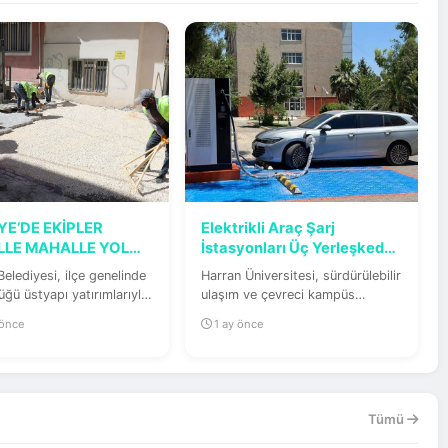
YE’DE EKİPLER
Elektrikli Araç Şarj
LE MAHALLE YOL
İstasyonları Üç Yerleşkede
RUNU ARTIRIYOR
Hizmete...
 Belediyesi, ilçe genelinde
Harran Üniversitesi, sürdürülebilir
ğü üstyapı yatırımlarıyla
ulaşım ve çevreci kampüs
erin ulaşım...
uygulamaları kapsamında önemli
 önce
1 ay önce
bir...
Tümü