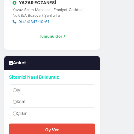
YAZAR ECZANESİ
Yavuz Selim Mahallesi, Emniyet Caddesi,
No:68/A Bozova / Şanlıurfa
0(414)347-10-61
Tümünü Gör
Anket
Sitemizi Nasıl Buldunuz
İyi
Kötü
Çirkin
Oy Ver