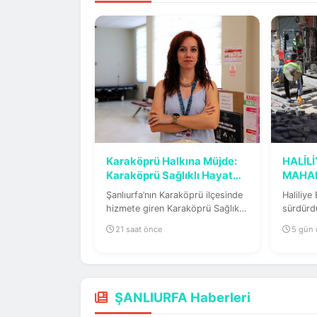
Karaköprü Halkına Müjde:
HALİLİ
Karaköprü Sağlıklı Hayat
MAHAL
Merkezi...
KONFO
Şanlıurfa’nın Karaköprü ilçesinde
Haliliye
hizmete giren Karaköprü Sağlıklı
sürdürdü
Hayat Merkezi, vatandaşlara...
mahallel
21 saat önce
5 gün
ŞANLIURFA Haberleri