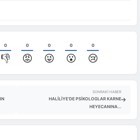
0
0
0
0
0
👎
😡
😜
😮
😢
SONRAKI HABER
IN
HALİLİYE’DE PSİKOLOGLAR KARNE
HEYECANINA...