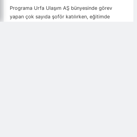
Programa Urfa Ulaşım AŞ bünyesinde görev
yapan çok sayıda şoför katılırken, eğitimde
trafikte ambulansların vakalara daha hızlı
ulaşabilmesi için sürücülerin göstermesi gereken
hassasiyet ele alındı. Uzman ekipler tarafından
verilen eğitimlerde, acil durum araçlarına geçiş
üstünlüğü sağlanmasının hayati önem taşıdığı
vurgulandı.
POLAT: “ŞANLIURFA’YA EN İYİ HİZMETİ
SUNACAĞIZ”
Seminere Urfa Ulaşım AŞ Genel Müdürü Mustafa
Kemal Polat, genel müdür yardımcıları, şube
müdürleri ve şoförler katıldı. Programda konuşan
Genel Müdür Polat, Şanlıurfa halkına en kaliteli