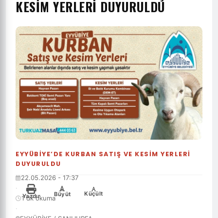
KESIM YERLERI DUYURULDU
EYYÜBIYE’DE KURBAN SATIŞ VE KESIM YERLERI
DUYURULDU
22.05.2026 - 17:37
·
-
+
Küçült
Büyüt
Yazdır
1 dk okuma
·