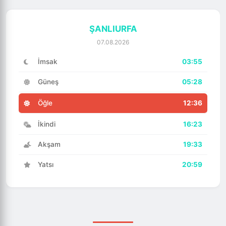
ŞANLIURFA
07.08.2026
İmsak
03:55
Güneş
05:28
Öğle
12:36
İkindi
16:23
Akşam
19:33
Yatsı
20:59