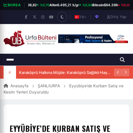
%0,70
%0,04
%0,45
BIST 100
BORSA
13.798,82
Altın
6.495,21 ₺/gr
Bitcoin
$64.396
D
Giriş Yap
TR
Karaköprü Halkına Müjde: Karaköprü Sağlıklı Hayat Merkezi Hizmete Girdi
Anasayfa
ŞANLIURFA
Eyyübiye’de Kurban Satış ve
Kesim Yerleri Duyuruldu
EYYÜBIYE’DE KURBAN SATIŞ VE