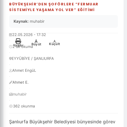
BÜYÜKŞEHİR’DEN ŞOFÖRLERE “FERMUAR
SİSTEMİYLE YAŞAMA YOL VER” EĞİTİMİ
Kaynak:
muhabir
22.05.2026 - 17:32
·
-
+
Küçült
Büyüt
Yazdır
2 dk okuma
·
EYYÜBİYE / ŞANLIURFA
·
Ahmet EngüL
·
Ahmet E.
·
muhabir
·
362 okunma
Şanlıurfa Büyükşehir Belediyesi bünyesinde görev