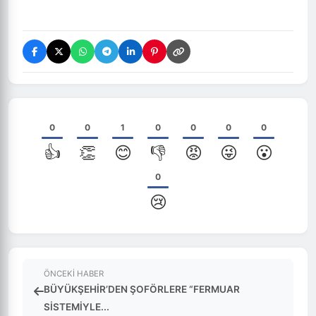
0
0
1
0
0
0
0
👍
👏
😊
👎
😡
😜
😮
0
😢
ÖNCEKI HABER
BÜYÜKŞEHİR’DEN ŞOFÖRLERE “FERMUAR
SİSTEMİYLE...