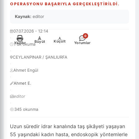
OPERASYONU BAŞARIYLA GERÇEKLEŞTİRİLDİ.
Kaynak:
editor
07.07.2026 - 12:14
0
·
-
+
Küçült
Büyüt
Yazdır
Yorumlar
1 dk okuma
·
CEYLANPINAR / ŞANLIURFA
·
Ahmet Engül
·
Ahmet E.
·
editor
·
345 okunma
Uzun süredir idrar kanalında taş şikâyeti yaşayan
55 yaşındaki kadın hasta, endoskopik yöntemlerle