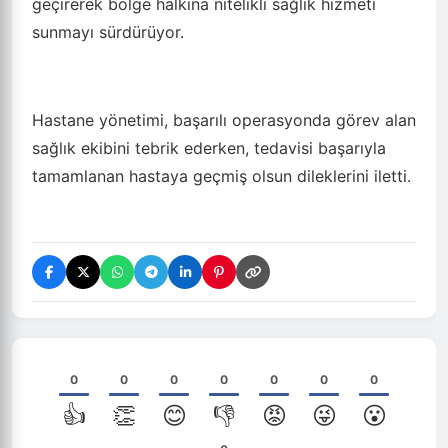
geçirerek bölge halkına nitelikli sağlık hizmeti
sunmayı sürdürüyor.
Hastane yönetimi, başarılı operasyonda görev alan
sağlık ekibini tebrik ederken, tedavisi başarıyla
tamamlanan hastaya geçmiş olsun dileklerini iletti.
0
0
0
0
0
0
0
👍
👏
😊
👎
😡
😜
😮