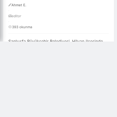
Ahmet E.
·
editor
·
393 okunma
Şanlıurfa Büyükşehir Belediyesi, Hilvan ilçesinde
kırsal ulaşımı daha güvenli ve konforlu hale
getirmek amacıyla yürüttüğü çalışmalar
kapsamında 8,5 kilometrelik yolu sathi asfalt
kaplama ile yeniledi.
Şanlıurfa Büyükşehir Belediyesi, Hilvan ilçesinde
kırsal ulaşımı daha güvenli ve konforlu hale
getirmek amacıyla yürüttüğü çalışmalar
kapsamında 8,5 kilometrelik yolu sathi asfalt