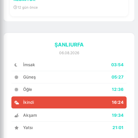
12 gün önce
ŞANLIURFA
06.08.2026
İmsak
03:54
Güneş
05:27
Öğle
12:36
İkindi
16:24
Akşam
19:34
Yatsı
21:01