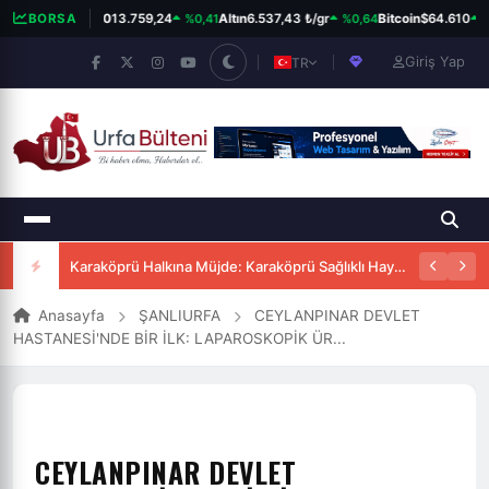
%0,41
%0,64
%0
BORSA
BIST 100
13.759,24
Altın
6.537,43 ₺/gr
Bitcoin
$64.610
Giriş Yap
TR
Karaköprü Halkına Müjde: Karaköprü Sağlıklı Hayat Merkezi Hizmete Girdi
Anasayfa
ŞANLIURFA
CEYLANPINAR DEVLET
HASTANESİ'NDE BİR İLK: LAPAROSKOPİK ÜR...
CEYLANPINAR DEVLET