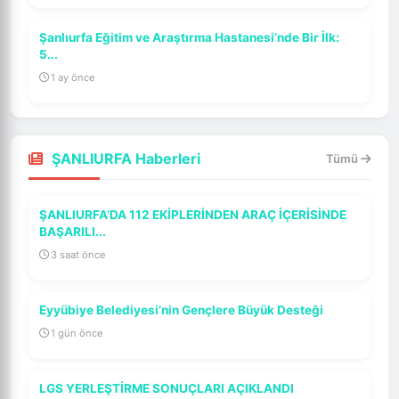
Şanlıurfa Eğitim ve Araştırma Hastanesi’nde Bir İlk:
5...
1 ay önce
ŞANLIURFA Haberleri
Tümü
ŞANLIURFA’DA 112 EKİPLERİNDEN ARAÇ İÇERİSİNDE
BAŞARILI...
3 saat önce
Eyyübiye Belediyesi’nin Gençlere Büyük Desteği
1 gün önce
LGS YERLEŞTİRME SONUÇLARI AÇIKLANDI