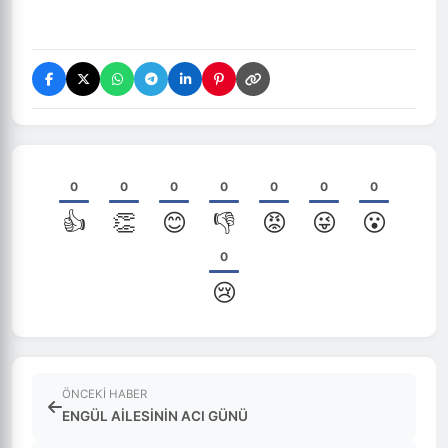
0
0
0
0
0
0
0
👍
👏
😊
👎
😡
😜
😮
0
😢
ÖNCEKI HABER
ENGÜL AİLESİNİN ACI GÜNÜ