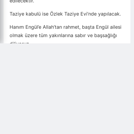
edilecektir.
Taziye kabulü ise Özlek Taziye Evi’nde yapılacak.
Hanım Engül’e Allah’tan rahmet, başta Engül ailesi
olmak üzere tüm yakınlarına sabır ve başsağlığı
diliyoruz
ÖNCEKI HABER
Şanlıurfa'da ilk “Akılcı İlaç Polikliniği”...