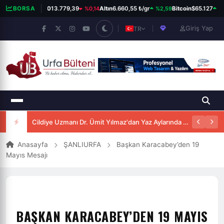
%0,14
%2,59
%0
BORSA
BIST 100
13.779,39
Altın
6.660,55 ₺/gr
Bitcoin
$65.127
Giriş Yap
TR
Cildiye Uzmanı Dr. Ümit Yılmaz'dan Yaz Aylarında Güneşten Korunma Uyarısı
Anasayfa
ŞANLIURFA
Başkan Karacabey’den 19
Mayıs Mesajı
BAŞKAN KARACABEY’DEN 19 MAYIS