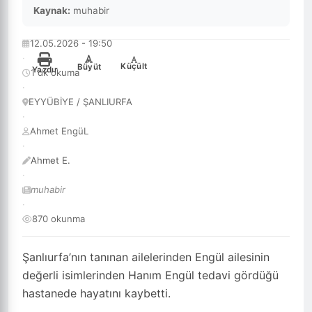
Kaynak:
muhabir
12.05.2026 - 19:50
·
-
+
Küçült
Büyüt
Yazdır
1 dk okuma
·
EYYÜBİYE / ŞANLIURFA
·
Ahmet EngüL
·
Ahmet E.
·
muhabir
·
870 okunma
Şanlıurfa’nın tanınan ailelerinden Engül ailesinin
değerli isimlerinden Hanım Engül tedavi gördüğü
hastanede hayatını kaybetti.