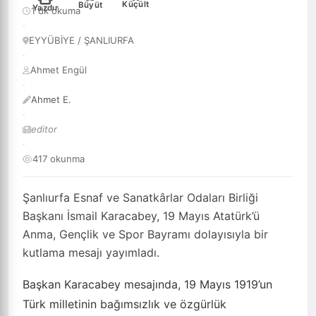
Küçült
Büyüt
Yazdır
1 dk okuma
·
EYYÜBİYE / ŞANLIURFA
·
Ahmet Engül
·
Ahmet E.
·
editor
·
417 okunma
Şanlıurfa Esnaf ve Sanatkârlar Odaları Birliği
Başkanı İsmail Karacabey, 19 Mayıs Atatürk’ü
Anma, Gençlik ve Spor Bayramı dolayısıyla bir
kutlama mesajı yayımladı.
Başkan Karacabey mesajında, 19 Mayıs 1919’un
Türk milletinin bağımsızlık ve özgürlük