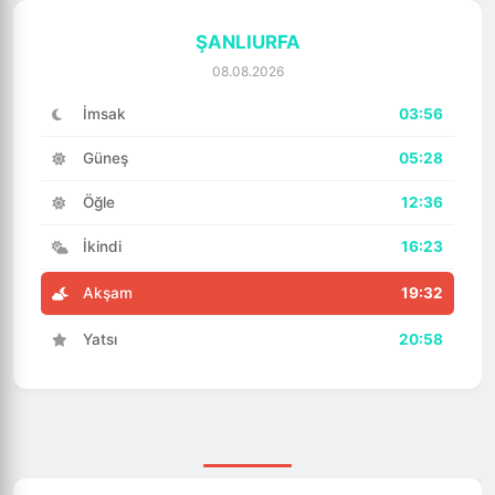
ŞANLIURFA
08.08.2026
İmsak
03:56
Güneş
05:28
Öğle
12:36
İkindi
16:23
Akşam
19:32
Yatsı
20:58