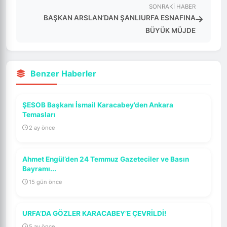
SONRAKI HABER
BAŞKAN ARSLAN’DAN ŞANLIURFA ESNAFINA
BÜYÜK MÜJDE
Benzer Haberler
ŞESOB Başkanı İsmail Karacabey’den Ankara
Temasları
2 ay önce
Ahmet Engül’den 24 Temmuz Gazeteciler ve Basın
Bayramı...
15 gün önce
URFA’DA GÖZLER KARACABEY’E ÇEVRİLDİ!
5 ay önce