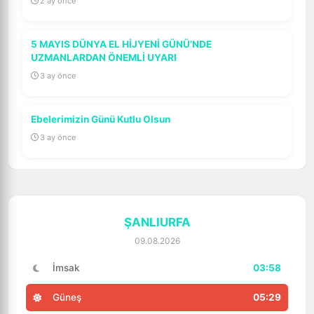
2 ay önce
5 MAYIS DÜNYA EL HİJYENİ GÜNÜ’NDE
UZMANLARDAN ÖNEMLİ UYARI
3 ay önce
Ebelerimizin Günü Kutlu Olsun
3 ay önce
ŞANLIURFA
09.08.2026
İmsak
03:58
Güneş
05:29