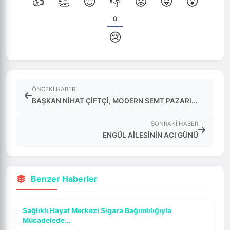
👍
👏
😊
👎
😡
😜
😮
0
😢
ÖNCEKI HABER
BAŞKAN NİHAT ÇİFTÇİ, MODERN SEMT PAZARI...
SONRAKI HABER
ENGÜL AİLESİNİN ACI GÜNÜ
Benzer Haberler
Sağlıklı Hayat Merkezi Sigara Bağımlılığıyla
Mücadelede...