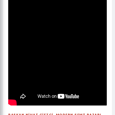
BAŞKAN NİHAT ÇİFTÇİ, MODERN SEMT PAZARI