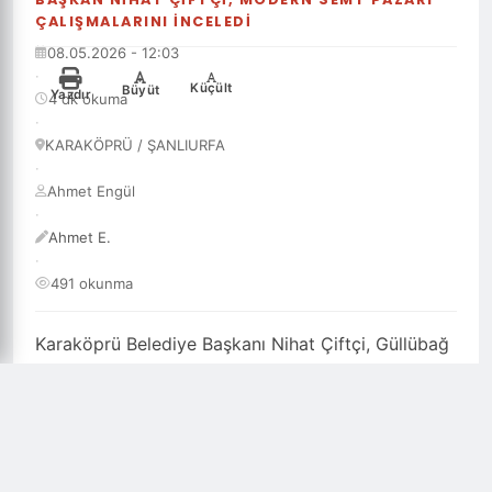
ÇALIŞMALARINI İNCELEDİ
08.05.2026 - 12:03
·
-
+
Küçült
Büyüt
Yazdır
4 dk okuma
·
KARAKÖPRÜ / ŞANLIURFA
·
Ahmet Engül
·
Ahmet E.
·
491 okunma
Karaköprü Belediye Başkanı Nihat Çiftçi, Güllübağ
Mahallesi’nde yapımı sürdürülen modern semt
pazarında incelemelerde bulundu. Teknik ekipten
çalışmaların son durumu hakkında detaylı bilgi
alan Başkan Çiftçi, Karaköprü’de vatandaşların
yaşam konforunu artıracak projeleri bir bir hayata