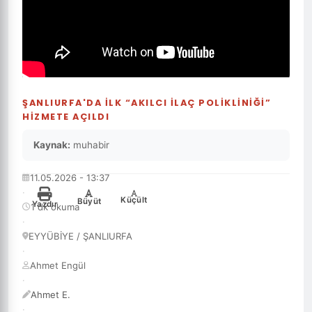
ŞANLIURFA'DA ILK “AKILCI İLAÇ POLIKLINIĞI”
HIZMETE AÇILDI
Kaynak:
muhabir
11.05.2026 - 13:37
·
-
+
Küçült
Büyüt
Yazdır
1 dk okuma
·
EYYÜBİYE / ŞANLIURFA
·
Ahmet Engül
·
Ahmet E.
·