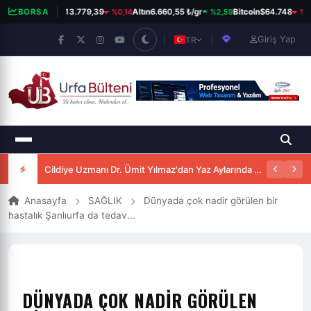
%0,14
%2,59
%0,
BORSA
BIST 100
13.779,39
Altın
6.660,55 ₺/gr
Bitcoin
$64.748
Giriş Yap
TR
ATATÜRK BULVARI SICAK ASFALTLA YENİLENİYOR
Cildiye Uzmanı Dr. Ümit Yılmaz'dan Yaz Aylarında Güneşten Korunma Uyarısı
Anasayfa
SAĞLIK
Dünyada çok nadir görülen bir
hastalık Şanlıurfa da tedav...
DÜNYADA ÇOK NADIR GÖRÜLEN