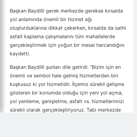
sathi asfalt kaplama işlemi yapılırken, mahalledeki
vatandaşlar yenilenen yollarda konforlu bir şekilde
seyahat edebilecek.
Karaköprü Belediye Başkanı Metin Baydilli, kırsal
mahallelerdeki vatandaşların özellikle kışın
çamurlu yol sorunu yaşamaması için kırsal
hizmetler ekiplerine kış öncesi kırsalda bozuk yol
kalmaması talimatı verdi.
Başkan Baydilli gerek merkezde gerekse kırsalda
yol anlamında önemli bir hizmet ağı
oluşturduklarına dikkat çekerken, kırsalda da sathi
asfalt kaplama çalışmalarını tüm mahallelerde
gerçekleştirmek için yoğun bir mesai harcandığını
kaydetti.
Başkan Baydilli şunları dile getirdi: “Bizim için en