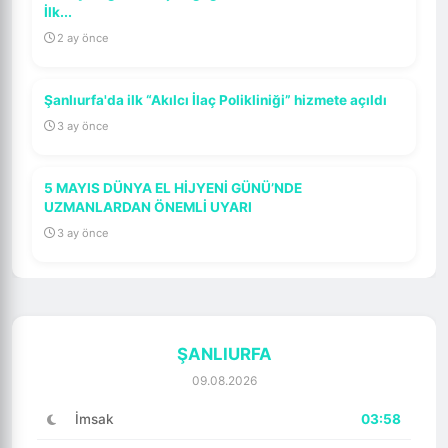
İlk...
2 ay önce
Şanlıurfa'da ilk “Akılcı İlaç Polikliniği” hizmete açıldı
3 ay önce
5 MAYIS DÜNYA EL HİJYENİ GÜNÜ’NDE
UZMANLARDAN ÖNEMLİ UYARI
3 ay önce
ŞANLIURFA
09.08.2026
İmsak
03:58