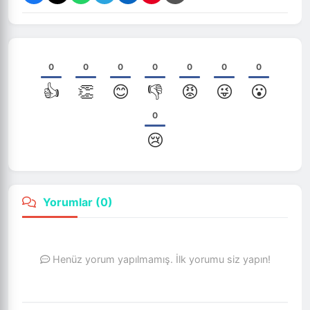
0
0
0
0
0
0
0
👍
👏
😊
👎
😡
😜
😮
0
😢
Yorumlar (
0
)
Henüz yorum yapılmamış. İlk yorumu siz yapın!