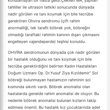
konulamayan bir hasta geldi.Çekilen MR, yapılan
tahliller ile ultrason tetkiki sonucunda dünyada
nadir görülen ve tanı koymak için bile tecrübe
gerektiren Ohvira sendromu (çift rahim
anormalliği, tek taraflı böbrek yok, böbreğin
olmadığı taraftaki rahimin kanının dışarı çıkmasını
engelleyen vajendeperde) teşhisi konuldu.
OHVİRA sendromunun dünyada çok nadir görülen
bir hastalık olduğunu ve tanı koymak için bile
tecrübe gerektirdiğini belirten Kadın Hastalıkları
Doğum Uzmanı Op. Dr.Yusuf Ziya Kızıldemir” Sol
böbreği bulunmayan hastamızın rahminin sol
kısmında sıkıntı vardı. Böbrek anomalisi olan
hastalarda genelde rahim anomalisi de oluyor. Bu
nedenle böbrek anomalisi bulunan kızların takip
edilmesi önemli. Bu hastalık kız çocuklarında adet