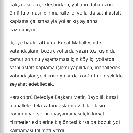
olmuş yolları sathi asfalt kaplama ile yenileyip kış
aylarında vatandaşların yollarda sıkıntı
yaşamasının önüne geçiyor
Karaköprü Belediyesi kırsal mahallelerde
vatandaşlara hizmetin en iyisini sunmak için
çalışmalarını aralıksız sürdürüyor. Karaköprü
Belediyesi Kırsal Hizmetler Müdürlüğü ekipleri
mahallelerde deforme olmuş yollarda yol yenileme
çalışması gerçekleştirirken, yolların daha uzun
ömürlü olması için mahalle içi yollarda sathi asfalt
kaplama çalışmasıyla yollar kış aylarına
hazırlanıyor.
İlçeye bağlı Tatburcu Kırsal Mahallesinde
vatandaşların bozuk yollarda yazın toz kışın da
çamur sorunu yaşamaması için köy içi yollarda