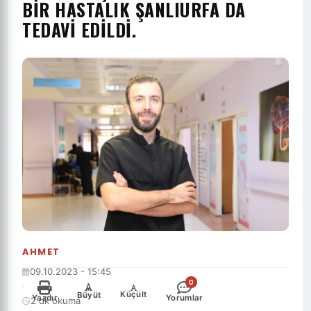
BIR HASTALIK ŞANLIURFA DA
TEDAVI EDILDI.
AHMET
09.10.2023 - 15:45
0
·
-
+
Küçült
Büyüt
Yazdır
Yorumlar
2 dk okuma