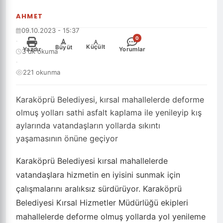
AHMET
09.10.2023 - 15:37
0
·
-
+
Küçült
Büyüt
Yazdır
Yorumlar
3 dk okuma
·
221 okunma
Karaköprü Belediyesi, kırsal mahallelerde deforme