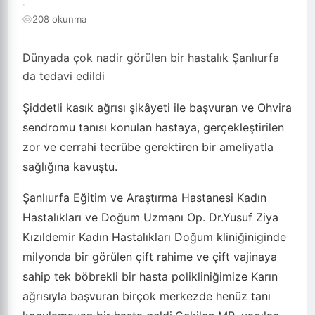
·
208 okunma
Dünyada çok nadir görülen bir hastalık Şanlıurfa
da tedavi edildi
Şiddetli kasık ağrısı şikâyeti ile başvuran ve Ohvira
sendromu tanısı konulan hastaya, gerçekleştirilen
zor ve cerrahi tecrübe gerektiren bir ameliyatla
sağlığına kavuştu.
Şanlıurfa Eğitim ve Araştırma Hastanesi Kadın
Hastalıkları ve Doğum Uzmanı Op. Dr.Yusuf Ziya
Kızıldemir Kadın Hastalıkları Doğum kliniğiniginde
milyonda bir görülen çift rahime ve çift vajinaya
sahip tek böbrekli bir hasta polikliniğimize Karın
ağrısıyla başvuran birçok merkezde henüz tanı