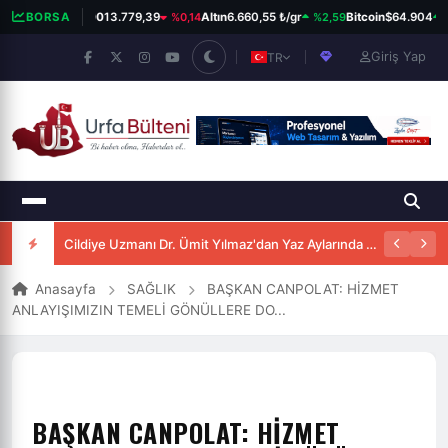
%0,14
%2,59
%
BORSA
BIST 100
13.779,39
Altın
6.660,55 ₺/gr
Bitcoin
$64.904
Giriş Yap
TR
Cildiye Uzmanı Dr. Ümit Yılmaz'dan Yaz Aylarında Güneşten Korunma Uyarısı
Anasayfa
SAĞLIK
BAŞKAN CANPOLAT: HİZMET
ANLAYIŞIMIZIN TEMELİ GÖNÜLLERE DO...
BAŞKAN CANPOLAT: HİZMET