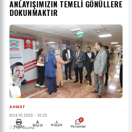
ANLAYIŞIMIZIN TEMELİ GÖNÜLLERE
DOKUNMAKTIR
AHMET
24.10.2025 - 10:25
0
·
-
+
Küçült
Büyüt
Yazdır
Yorumlar
2 dk okuma