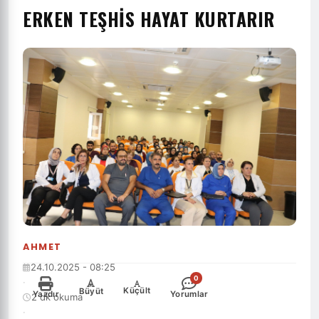
ERKEN TEŞHİS HAYAT KURTARIR
AHMET
24.10.2025 - 08:25
0
·
-
+
Küçült
Büyüt
Yazdır
Yorumlar
2 dk okuma
·