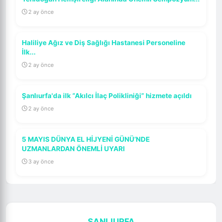
2 ay önce
Haliliye Ağız ve Diş Sağlığı Hastanesi Personeline
İlk...
2 ay önce
Şanlıurfa'da ilk “Akılcı İlaç Polikliniği” hizmete açıldı
2 ay önce
5 MAYIS DÜNYA EL HİJYENİ GÜNÜ’NDE
UZMANLARDAN ÖNEMLİ UYARI
3 ay önce
ŞANLIURFA