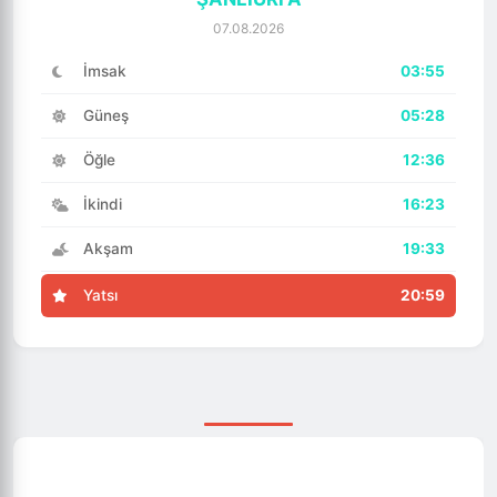
07.08.2026
İmsak
03:55
Güneş
05:28
Öğle
12:36
İkindi
16:23
Akşam
19:33
Yatsı
20:59