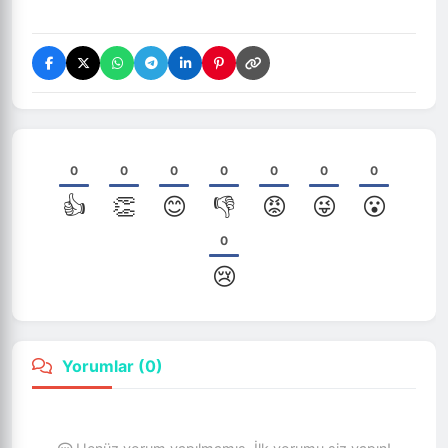
0
0
0
0
0
0
0
👍
👏
😊
👎
😡
😜
😮
0
😢
Yorumlar (
0
)