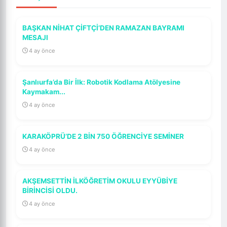
BAŞKAN NİHAT ÇİFTÇİ’DEN RAMAZAN BAYRAMI
MESAJI
4 ay önce
Şanlıurfa’da Bir İlk: Robotik Kodlama Atölyesine
Kaymakam...
4 ay önce
KARAKÖPRÜ’DE 2 BİN 750 ÖĞRENCİYE SEMİNER
4 ay önce
AKŞEMSETTİN İLKÖĞRETİM OKULU EYYÜBİYE
BİRİNCİSİ OLDU.
4 ay önce