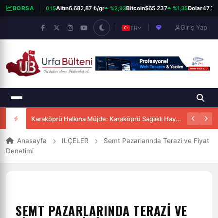
%0,15
%2,93
%1,35
100
13.819,81
BORSA
Altın
6.682,87 ₺/gr
Bitcoin
$65.237
Dolar
47,71 
Giriş Yap
TR
Karaköprü Halkına Müjde: Karaköprü Sağlıklı Hayat Merkezi Hizmete Girdi
Anasayfa
ILÇELER
Semt Pazarlarında Terazi ve Fiyat
Denetimi
SEMT PAZARLARINDA TERAZI VE