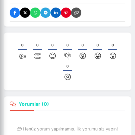
0
0
0
0
0
0
0
👍
👏
😊
👎
😡
😜
😮
0
😢
Yorumlar (
0
)
Henüz yorum yapılmamış. İlk yorumu siz yapın!