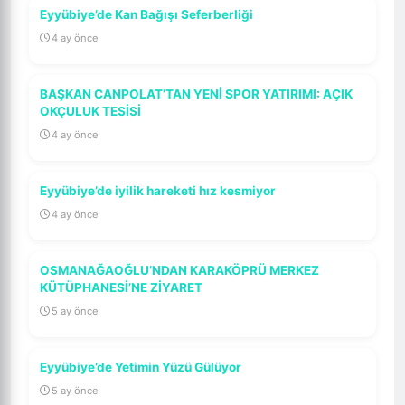
Eyyübiye’de Kan Bağışı Seferberliği
4 ay önce
BAŞKAN CANPOLAT’TAN YENİ SPOR YATIRIMI: AÇIK
OKÇULUK TESİSİ
4 ay önce
Eyyübiye’de iyilik hareketi hız kesmiyor
4 ay önce
OSMANAĞAOĞLU’NDAN KARAKÖPRÜ MERKEZ
KÜTÜPHANESİ’NE ZİYARET
5 ay önce
Eyyübiye’de Yetimin Yüzü Gülüyor
5 ay önce