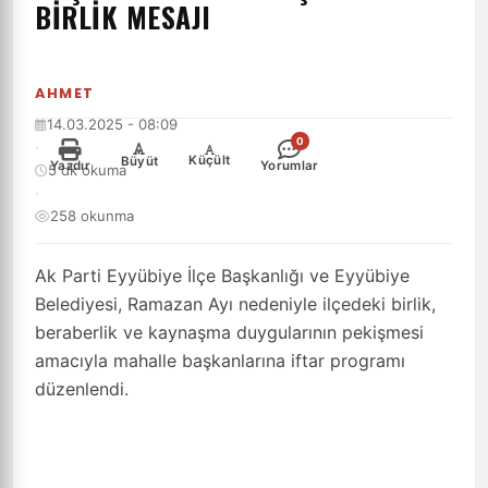
BİRLİK MESAJI
AHMET
14.03.2025 - 08:09
0
·
-
+
Küçült
Büyüt
Yazdır
Yorumlar
5 dk okuma
·
258 okunma
Ak Parti Eyyübiye İlçe Başkanlığı ve Eyyübiye
Belediyesi, Ramazan Ayı nedeniyle ilçedeki birlik,
beraberlik ve kaynaşma duygularının pekişmesi
amacıyla mahalle başkanlarına iftar programı
düzenlendi.