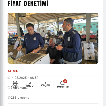
FIYAT DENETIMI
AHMET
14.03.2025 - 08:57
0
·
-
+
Küçült
Büyüt
Yazdır
Yorumlar
2 dk okuma
·
288 okunma