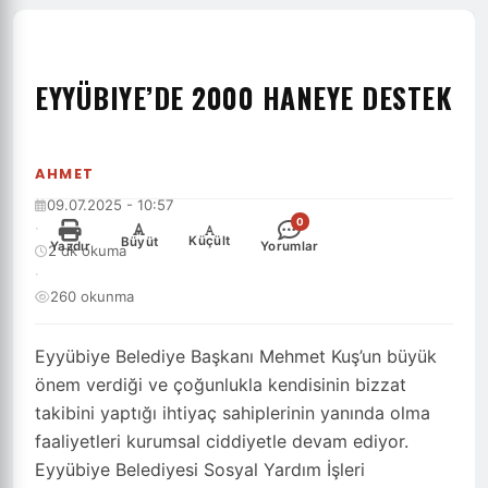
EYYÜBIYE’DE 2000 HANEYE DESTEK
AHMET
09.07.2025 - 10:57
0
·
-
+
Küçült
Büyüt
Yazdır
Yorumlar
2 dk okuma
·
260 okunma
Eyyübiye Belediye Başkanı Mehmet Kuş’un büyük
önem verdiği ve çoğunlukla kendisinin bizzat
takibini yaptığı ihtiyaç sahiplerinin yanında olma
faaliyetleri kurumsal ciddiyetle devam ediyor.
Eyyübiye Belediyesi Sosyal Yardım İşleri