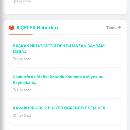
1 ay önce
ILÇELER Haberleri
Tümü
BAŞKAN NİHAT ÇİFTÇİ’DEN RAMAZAN BAYRAMI
MESAJI
4 ay önce
Şanlıurfa’da Bir İlk: Robotik Kodlama Atölyesine
Kaymakam...
4 ay önce
KARAKÖPRÜ’DE 2 BİN 750 ÖĞRENCİYE SEMİNER
4 ay önce