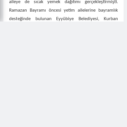
aileye de sıcak yemek dağıtımı gerçekleştirmişti.
Ramazan Bayramı öncesi yetim ailelerine bayramlık
desteğinde bulunan Eyyübiye Belediyesi, Kurban
Bayramı’nda da yetim ailelerine canlı kurbanlık hediye
ederek, evlerinde ilk defa kurban kesilmesine vesile
olarak yüzleri güldürmüştü.
Eyyübiye Belediyesi Sosyal Yardım İşleri
Müdürlüğü’nden yapılan açıklamada, Başkan Mehmet
Kuş’un talimatları doğrultusunda başta yetim aileleri
olmak üzere ihtiyaç sahibi ailelere destek olmaya,
yardımları doğrudan adreslere ulaştırmaya devam
edecekleri belirtildi.