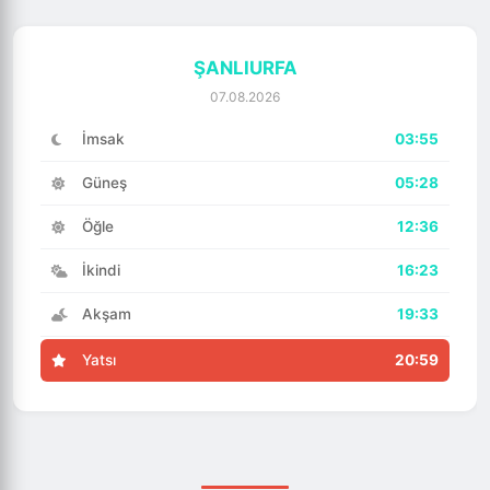
ŞANLIURFA
07.08.2026
İmsak
03:55
Güneş
05:28
Öğle
12:36
İkindi
16:23
Akşam
19:33
Yatsı
20:59