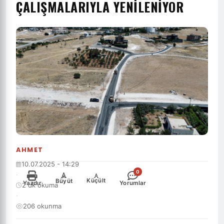
ÇALIŞMALARIYLA YENİLENİYOR
AHMET
10.07.2025 - 14:29
0
·
-
+
Küçült
Büyüt
Yazdır
Yorumlar
2 dk okuma
·
206 okunma