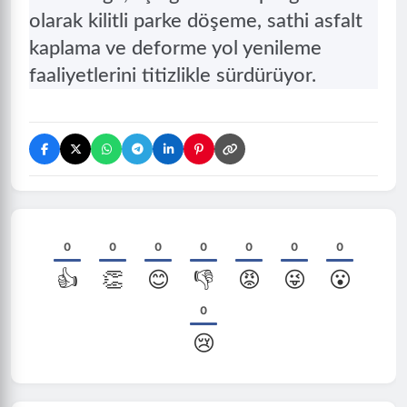
olarak kilitli parke döşeme, sathi asfalt
kaplama ve deforme yol yenileme
faaliyetlerini titizlikle sürdürüyor.
0
0
0
0
0
0
0
👍
👏
😊
👎
😡
😜
😮
0
😢