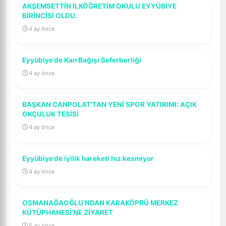
AKŞEMSETTİN İLKÖĞRETİM OKULU EYYÜBİYE
BİRİNCİSİ OLDU.
4 ay önce
Eyyübiye’de Kan Bağışı Seferberliği
4 ay önce
BAŞKAN CANPOLAT’TAN YENİ SPOR YATIRIMI: AÇIK
OKÇULUK TESİSİ
4 ay önce
Eyyübiye’de iyilik hareketi hız kesmiyor
4 ay önce
OSMANAĞAOĞLU’NDAN KARAKÖPRÜ MERKEZ
KÜTÜPHANESİ’NE ZİYARET
5 ay önce