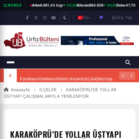
%0,14
%2,60
%0,81
0
13.779,39
BORSA
Altın
6.661,43 ₺/gr
Bitcoin
$64.926
Dolar
47,70 ₺
Giriş Yap
TR
Eyyübiye Belediyesi’nin Gençlere Büyük Desteği
Anasayfa
ILÇELER
KARAKÖPRÜ’DE YOLLAR
ÜSTYAPI ÇALIŞMALARIYLA YENİLENİYOR
KARAKÖPRÜ’DE YOLLAR ÜSTYAPI