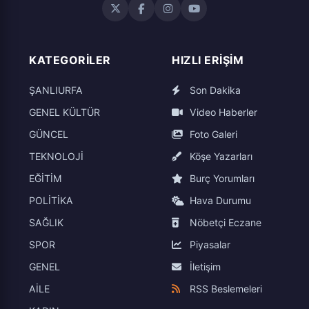
KATEGORILER
HIZLI ERIŞIM
ŞANLIURFA
Son Dakika
GENEL KÜLTÜR
Video Haberler
GÜNCEL
Foto Galeri
TEKNOLOJİ
Köşe Yazarları
EĞİTİM
Burç Yorumları
POLİTİKA
Hava Durumu
SAĞLIK
Nöbetçi Eczane
SPOR
Piyasalar
GENEL
İletişim
AİLE
RSS Beslemeleri