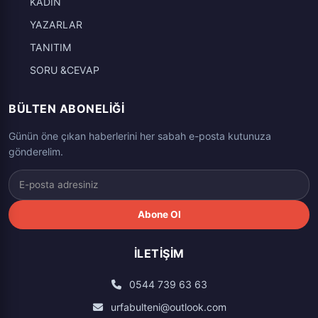
KADIN
YAZARLAR
TANITIM
SORU &CEVAP
BÜLTEN ABONELIĞI
Günün öne çıkan haberlerini her sabah e-posta kutunuza
gönderelim.
Abone Ol
İLETIŞIM
0544 739 63 63
urfabulteni@outlook.com