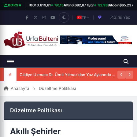
%0,15
%2,93
BORSA
BIST 100
13.819,81
Altın
6.682,87 ₺/gr
Bitcoin
$65.237
Giriş Yap
TR
Cildiye Uzmanı Dr. Ümit Yılmaz'dan Yaz Aylarında Güneşten Korunma Uyarısı
Anasayfa
Düzeltme Politikası
Düzeltme Politikası
Akıllı Şehirler