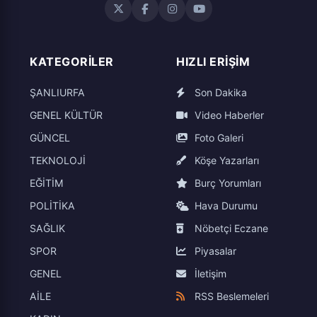
KATEGORILER
HIZLI ERIŞIM
ŞANLIURFA
Son Dakika
GENEL KÜLTÜR
Video Haberler
GÜNCEL
Foto Galeri
TEKNOLOJİ
Köşe Yazarları
EĞİTİM
Burç Yorumları
POLİTİKA
Hava Durumu
SAĞLIK
Nöbetçi Eczane
SPOR
Piyasalar
GENEL
İletişim
AİLE
RSS Beslemeleri