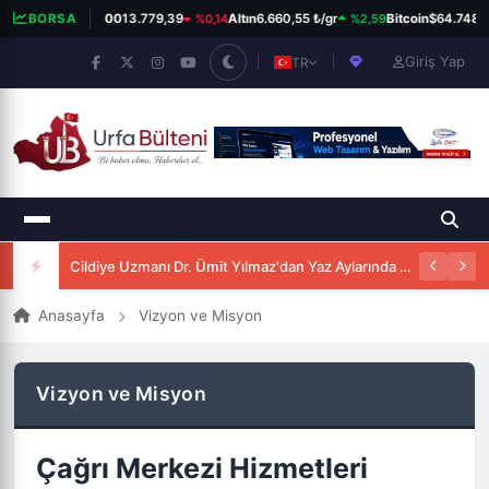
%0,14
%2,59
BORSA
BIST 100
13.779,39
Altın
6.660,55 ₺/gr
Bitcoin
$64.748
Giriş Yap
TR
Cildiye Uzmanı Dr. Ümit Yılmaz'dan Yaz Aylarında Güneşten Korunma Uyarısı
Anasayfa
Vizyon ve Misyon
Vizyon ve Misyon
Çağrı Merkezi Hizmetleri