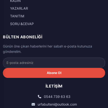
KADIN
YAZARLAR
TANITIM
SORU &CEVAP
BÜLTEN ABONELIĞI
Günün öne çıkan haberlerini her sabah e-posta kutunuza
gönderelim.
Abone Ol
İLETIŞIM
0544 739 63 63
urfabulteni@outlook.com