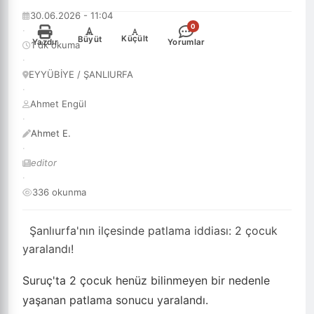
30.06.2026 - 11:04
0
·
-
+
Küçült
Büyüt
Yazdır
Yorumlar
1 dk okuma
·
EYYÜBİYE / ŞANLIURFA
·
Ahmet Engül
·
Ahmet E.
·
editor
·
336 okunma
Şanlıurfa'nın ilçesinde patlama iddiası: 2 çocuk
yaralandı!
Suruç'ta 2 çocuk henüz bilinmeyen bir nedenle
yaşanan patlama sonucu yaralandı.