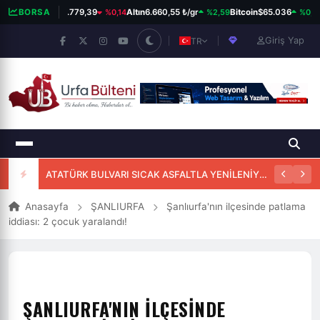
%0,14
%2,59
%0,16
BIST 100
BORSA
13.779,39
Altın
6.660,55 ₺/gr
Bitcoin
$65.036
Giriş Yap
TR
ATATÜRK BULVARI SICAK ASFALTLA YENİLENİYOR
Anasayfa
ŞANLIURFA
Şanlıurfa'nın ilçesinde patlama
iddiası: 2 çocuk yaralandı!
ŞANLIURFA'NIN ILÇESINDE