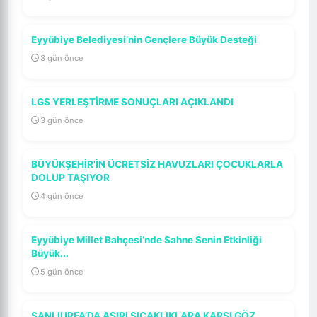
Eyyübiye Belediyesi’nin Gençlere Büyük Desteği
3 gün önce
LGS YERLEŞTİRME SONUÇLARI AÇIKLANDI
3 gün önce
BÜYÜKŞEHİR'İN ÜCRETSİZ HAVUZLARI ÇOCUKLARLA
DOLUP TAŞIYOR
4 gün önce
Eyyübiye Millet Bahçesi’nde Sahne Senin Etkinliği
Büyük...
5 gün önce
ŞANLIURFA’DA AŞIRI SICAKLIKLARA KARŞI GÖZ