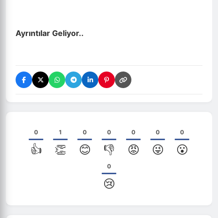
Ayrıntılar Geliyor..
0
1
0
0
0
0
0
👍
👏
😊
👎
😡
😜
😮
0
😢