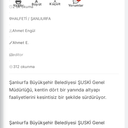
·
-
+
Küçült
Büyüt
Yazdır
Yorumlar
2 dk okuma
·
HALFETİ / ŞANLIURFA
·
Ahmet Engül
·
Ahmet E.
·
editor
·
312 okunma
Şanlıurfa Büyükşehir Belediyesi ŞUSKİ Genel
Müdürlüğü, kentin dört bir yanında altyapı
faaliyetlerini kesintisiz bir şekilde sürdürüyor.
Şanlıurfa Büyükşehir Belediyesi ŞUSKİ Genel