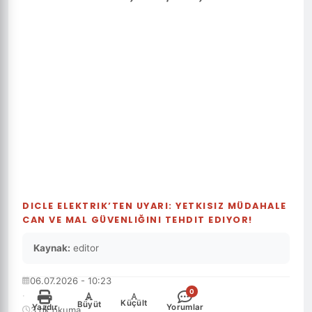
DICLE ELEKTRIK’TEN UYARI: YETKISIZ MÜDAHALE
CAN VE MAL GÜVENLIĞINI TEHDIT EDIYOR!
Kaynak:
editor
06.07.2026 - 10:23
0
·
-
+
Küçült
Büyüt
Yazdır
Yorumlar
3 dk okuma