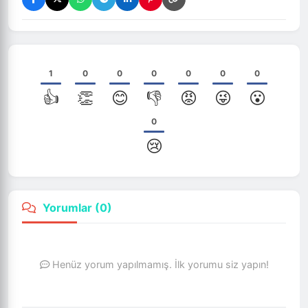
1
0
0
0
0
0
0
👍
👏
😊
👎
😡
😜
😮
0
😢
Yorumlar (
0
)
Henüz yorum yapılmamış. İlk yorumu siz yapın!