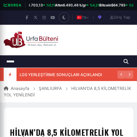
%0,11
%4,21
%0,77
BORSA
BIST 100
13.703,13
Altın
6.493,46 ₺/gr
Bitcoin
$64.793
Giriş Yap
TR
LGS YERLEŞTİRME SONUÇLARI AÇIKLANDI
Anasayfa
ŞANLIURFA
HİLVAN’DA 8,5 KİLOMETRELİK
YOL YENİLENDİ
HİLVAN’DA 8,5 KİLOMETRELİK YOL