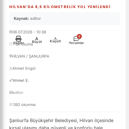
HİLVAN’DA 8,5 KİLOMETRELİK YOL YENİLENDİ
Kaynak:
editor
06.07.2026 - 10:38
0
·
-
+
Küçült
Büyüt
Yazdır
Yorumlar
1 dk okuma
·
HİLVAN / ŞANLIURFA
·
Ahmet Engül
·
Ahmet E.
·
editor
·
392 okunma
Şanlıurfa Büyükşehir Belediyesi, Hilvan ilçesinde
kırsal ulaşımı daha güvenli ve konforlu hale