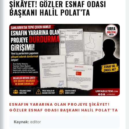
ŞIKÂYET! GÖZLER ESNAF ODASI
BAŞKANI HALIL POLAT’TA
ESNAFIN YARARINA OLAN PROJEYE ŞIKÂYET!
GÖZLER ESNAF ODASI BAŞKANI HALIL POLAT’TA
Kaynak:
editor