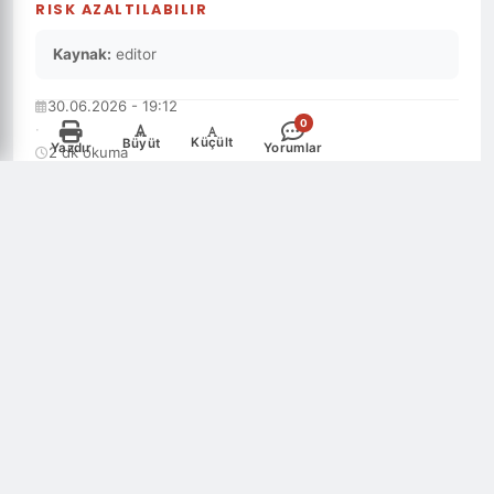
RISK AZALTILABILIR
Kaynak:
editor
30.06.2026 - 19:12
0
·
-
+
Küçült
Büyüt
Yazdır
Yorumlar
2 dk okuma
·
HALİLİYE / ŞANLIURFA
·
Ahmet EngüL
·
Ahmet E.
·
editor
·
371 okunma
Şanlıurfa Mehmet Akif İnan Eğitim ve Araştırma
Hastanesi Enfeksiyon Hastalıkları Uzmanı Uz. Dr.