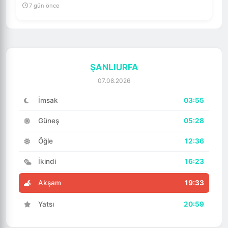
7 gün önce
ŞANLIURFA
07.08.2026
İmsak
03:55
Güneş
05:28
Öğle
12:36
İkindi
16:23
Akşam
19:33
Yatsı
20:59