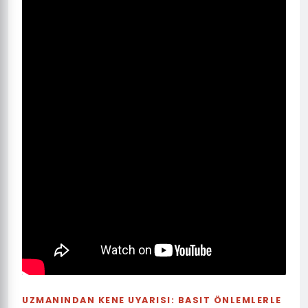
UZMANINDAN KENE UYARISI: BASIT ÖNLEMLERLE