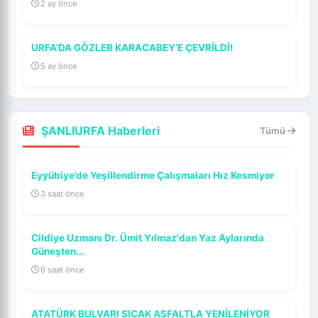
2 ay önce
URFA’DA GÖZLER KARACABEY’E ÇEVRİLDİ!
5 ay önce
ŞANLIURFA Haberleri
Tümü
Eyyübiye’de Yeşillendirme Çalışmaları Hız Kesmiyor
3 saat önce
Cildiye Uzmanı Dr. Ümit Yılmaz'dan Yaz Aylarında
Güneşten...
6 saat önce
ATATÜRK BULVARI SICAK ASFALTLA YENİLENİYOR