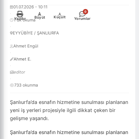
01.07.2026 - 10:11
0
·
-
+
Küçült
Büyüt
Yazdır
Yorumlar
1 dk okuma
·
EYYÜBİYE / ŞANLIURFA
·
Ahmet Engül
·
Ahmet E.
·
editor
·
733 okunma
Şanlıurfa’da esnafın hizmetine sunulması planlanan
yeni iş yerleri projesiyle ilgili dikkat çeken bir
gelişme yaşandı.
Şanlıurfa’da esnafın hizmetine sunulması planlanan