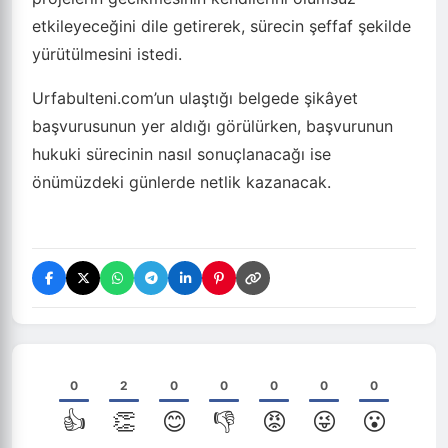
etkileyeceğini dile getirerek, sürecin şeffaf şekilde
yürütülmesini istedi.
Urfabulteni.com’un ulaştığı belgede şikâyet
başvurusunun yer aldığı görülürken, başvurunun
hukuki sürecinin nasıl sonuçlanacağı ise
önümüzdeki günlerde netlik kazanacak.
0
2
0
0
0
0
0
👍
👏
😊
👎
😡
😜
😮