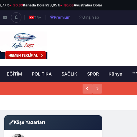
%0,33
%0,03
%0,21
₺
Kanada Doları
33,95 ₺
Avustralya Doları
33,52 ₺
Japon Ye
Premium
Giriş Yap
TR
EĞİTİM
POLİTİKA
SAĞLIK
SPOR
Künye
Köşe Yazarları