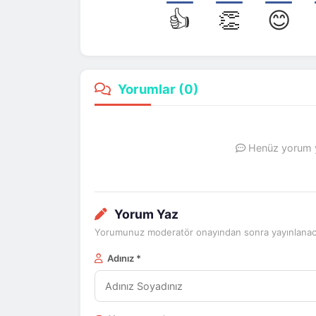
👍
👏
😊
Yorumlar (
0
)
Henüz yorum ya
Yorum Yaz
Yorumunuz moderatör onayından sonra yayınlanaca
Adınız *