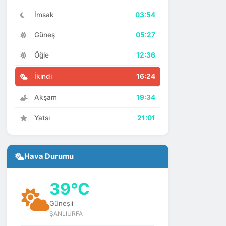
İmsak
03:54
Güneş
05:27
Öğle
12:36
İkindi
16:24
Akşam
19:34
Yatsı
21:01
Hava Durumu
39°C
Güneşli
ŞANLIURFA