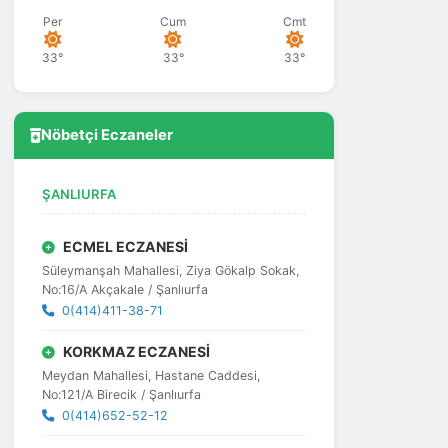
Per
Cum
Cmt
33°
33°
33°
Nöbetçi Eczaneler
ŞANLIURFA
ECMEL ECZANESİ
Süleymanşah Mahallesi, Ziya Gökalp Sokak,
No:16/A Akçakale / Şanlıurfa
0(414)411-38-71
KORKMAZ ECZANESİ
Meydan Mahallesi, Hastane Caddesi,
No:121/A Birecik / Şanlıurfa
0(414)652-52-12