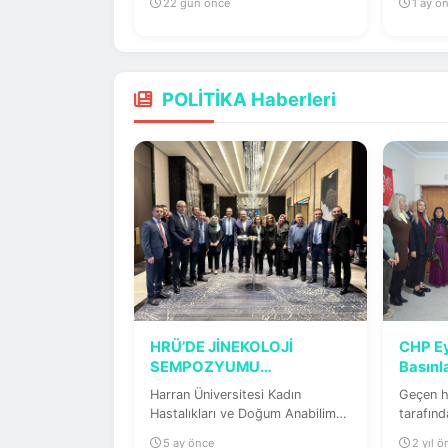
22 gün önce
1 ay ö
anız...
POLİTİKA Haberleri
HRÜ’DE JİNEKOLOJİ
CHP Ey
SEMPOZYUMU
Basınl
DÜZENLENDİ
Harran Üniversitesi Kadın
Geçen h
Hastalıkları ve Doğum Anabilim
tarafın
Dalı öncülüğünde düzenlenen...
Belediy
5 ay önce
2 yıl 