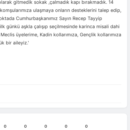
 olarak gitmedik sokak ,çalmadık kapı bırakmadık. 14
 komşularımıza ulaşmaya onların desteklerini talep edip,
z noktada Cumhurbaşkanımız Sayın Recep Tayyip
k günkü aşkla çalışıp seçilmesinde karinca misali dahi
clis üyelerime, Kadin kollarımıza, Gençlik kollarımıza
 bir aileyiz.'
0
0
0
0
0