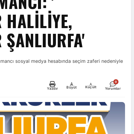
ANCI: '
 HALİLİYE,
 ŞANLIURFA'
ağmancı sosyal medya hesabında seçim zaferi nedeniyle
0
-
+
Küçült
Büyüt
Yazdır
Yorumlar