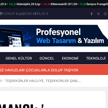
%0,22
%0,68
%1,96
Gümüş
94,29 ₺/gr
Ethereum
$1.911,56
İsviçre Frangı
58,77 
6.534,41 ₺/gr
47,60 ₺
55,02 ₺
GENEL KÜLTÜR
GÜNCEL
EKONOMİ
TEKNOLOJİ
SİZ HAVUZLARI ÇOCUKLARLA DOLUP TAŞIYOR
 ' TEŞEKKÜRLER HALİLİYE, TEŞEKKÜRLER ŞANL...