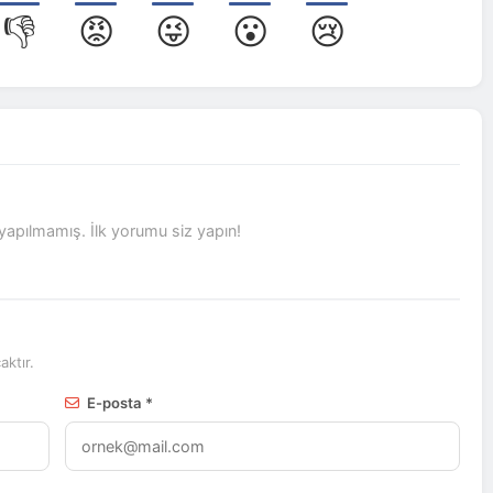
👎
😡
😜
😮
😢
pılmamış. İlk yorumu siz yapın!
ktır.
E-posta *