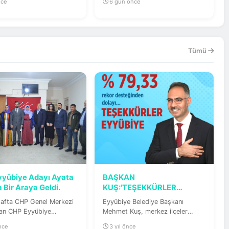
nce
6 gün önce
Tümü
yübiye Adayı Ayata
BAŞKAN
a Bir Araya Geldi.
KUŞ:'TEŞEKKÜRLER
EYYÜBİYE'
afta CHP Genel Merkezi
Eyyübiye Belediye Başkanı
dan CHP Eyyübiye
Mehmet Kuş, merkez ilçeler
e Başkan Adayı olarak
arasında rekor oy oranı ile
önce
3 yıl önce