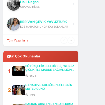
Halil Doğan
GRAMAJ HİLESi
BERİVAN ÇEVİK YAVUZTÜRK
LGS MARATONUNDA KAYBOLANLAR
Tüm Yazarlar
En Çok Okunanlar
BÜYÜKŞEHİR BELEDİYESİ, “SESSİZ
1
ÇIĞLIK” İLE MADDE BAĞIMLILIĞINA
DİKKAT ÇEKTİ
6524
DANACI VE KOLBÜKEN AİLESİNİN
2
MUTLU GÜNÜ
1796
BAŞKAN ARSLAN’DAN ŞANLIURFA