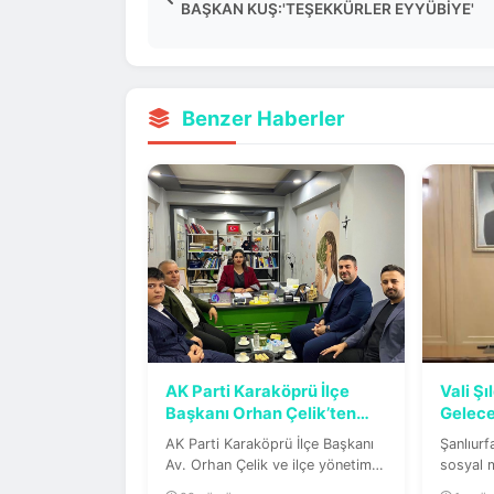
BAŞKAN KUŞ:'TEŞEKKÜRLER EYYÜBİYE'
Benzer Haberler
AK Parti Karaköprü İlçe
Vali Ş
Başkanı Orhan Çelik’ten
Geleceğ
Psikolog...
AK Parti Karaköprü İlçe Başkanı
Şanlıurf
Av. Orhan Çelik ve ilçe yönetim
sosyal 
kurulu üyeleri, eski...
yayımlad