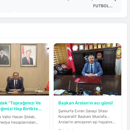
FUTBOL...
ıldak "Toprağımızı Ve
Başkan Arslan’ın acı günü!
imizi Hep Birlikte...
Şanlıurfa Evren Sanayi Sitesi
Kooperatif Başkanı Mustafa
a Valisi Hasan Şıldak,
Arslan'ın amcasının eşi hayatını...
medya hesaplarından
ığı videolu mesajla