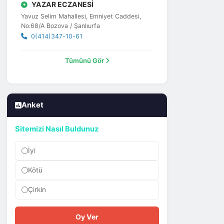
YAZAR ECZANESİ
Yavuz Selim Mahallesi, Emniyet Caddesi,
No:68/A Bozova / Şanlıurfa
0(414)347-10-61
Tümünü Gör
Anket
Sitemizi Nasıl Buldunuz
İyi
Kötü
Çirkin
Oy Ver