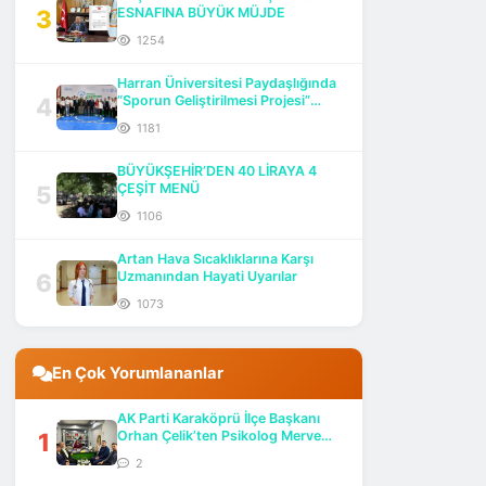
3
ESNAFINA BÜYÜK MÜJDE
1254
Harran Üniversitesi Paydaşlığında
4
“Sporun Geliştirilmesi Projesi”
Başlatıldı
1181
BÜYÜKŞEHİR’DEN 40 LİRAYA 4
5
ÇEŞİT MENÜ
1106
Artan Hava Sıcaklıklarına Karşı
6
Uzmanından Hayati Uyarılar
1073
En Çok Yorumlananlar
AK Parti Karaköprü İlçe Başkanı
1
Orhan Çelik’ten Psikolog Merve
Göktaş’a Ziyaret
2