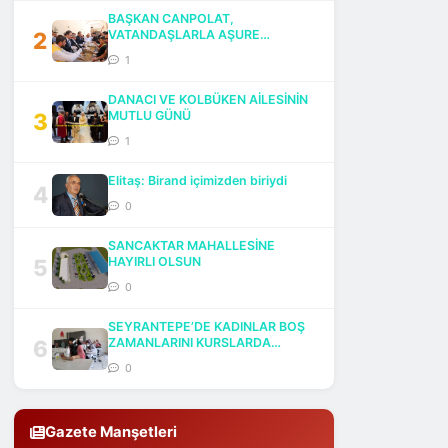
BAŞKAN CANPOLAT,
2
VATANDAŞLARLA AŞURE
BEREKETİNİ PAYLAŞTI
1
DANACI VE KOLBÜKEN AİLESİNİN
3
MUTLU GÜNÜ
1
Elitaş: Birand içimizden biriydi
4
0
SANCAKTAR MAHALLESİNE
5
HAYIRLI OLSUN
0
SEYRANTEPE’DE KADINLAR BOŞ
6
ZAMANLARINI KURSLARDA
DEĞERLENDİRİYOR
0
Gazete Manşetleri