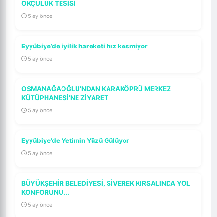
OKÇULUK TESİSİ
5 ay önce
Eyyübiye’de iyilik hareketi hız kesmiyor
5 ay önce
OSMANAĞAOĞLU’NDAN KARAKÖPRÜ MERKEZ
KÜTÜPHANESİ’NE ZİYARET
5 ay önce
Eyyübiye’de Yetimin Yüzü Gülüyor
5 ay önce
BÜYÜKŞEHİR BELEDİYESİ, SİVEREK KIRSALINDA YOL
KONFORUNU...
5 ay önce