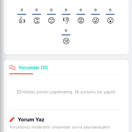
0
0
0
0
0
0
0
👍
👏
😊
👎
😡
😜
😮
0
😢
Yorumlar (
0
)
Henüz yorum yapılmamış. İlk yorumu siz yapın!
Yorum Yaz
Yorumunuz moderatör onayından sonra yayınlanacaktır.