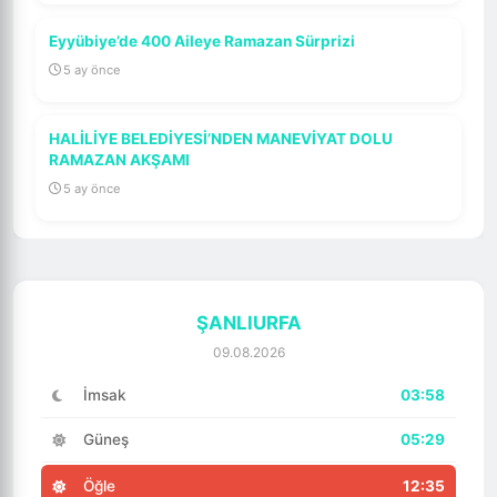
Eyyübiye’de 400 Aileye Ramazan Sürprizi
5 ay önce
HALİLİYE BELEDİYESİ’NDEN MANEVİYAT DOLU
RAMAZAN AKŞAMI
5 ay önce
ŞANLIURFA
09.08.2026
İmsak
03:58
Güneş
05:29
Öğle
12:35