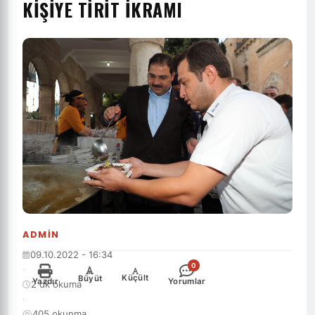
KİŞİYE TİRİT İKRAMI
ADMIN
09.10.2022 - 16:34
0
·
-
+
Küçült
Büyüt
Yazdır
Yorumlar
2 dk okuma
·
405 okunma