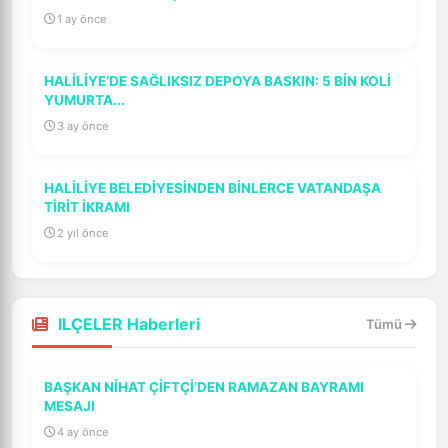
1 ay önce
HALİLİYE’DE SAĞLIKSIZ DEPOYA BASKIN: 5 BİN KOLİ
YUMURTA...
3 ay önce
HALİLİYE BELEDİYESİNDEN BİNLERCE VATANDAŞA
TİRİT İKRAMI
2 yıl önce
ILÇELER Haberleri
Tümü
BAŞKAN NİHAT ÇİFTÇİ’DEN RAMAZAN BAYRAMI
MESAJI
4 ay önce