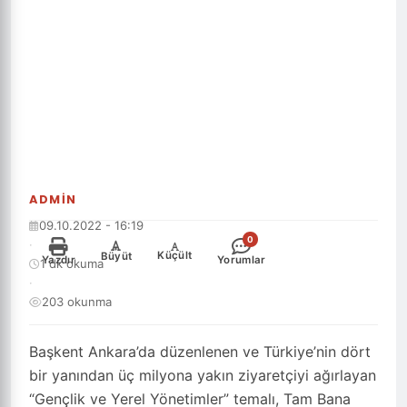
ADMIN
09.10.2022 - 16:19
0
·
-
+
Küçült
Büyüt
Yazdır
Yorumlar
1 dk okuma
·
203 okunma
Başkent Ankara’da düzenlenen ve Türkiye’nin dört
bir yanından üç milyona yakın ziyaretçiyi ağırlayan
“Gençlik ve Yerel Yönetimler” temalı, Tam Bana