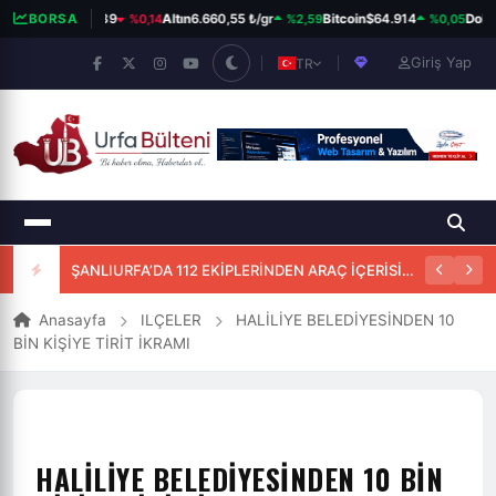
%0,14
%2,59
%0,05
IST 100
BORSA
13.779,39
Altın
6.660,55 ₺/gr
Bitcoin
$64.914
Dolar
Giriş Yap
TR
ŞANLIURFA’DA 112 EKİPLERİNDEN ARAÇ İÇERİSİNDE BAŞARILI DOĞUM MÜDAHALESİ
Anasayfa
ILÇELER
HALİLİYE BELEDİYESİNDEN 10
BİN KİŞİYE TİRİT İKRAMI
HALİLİYE BELEDİYESİNDEN 10 BİN