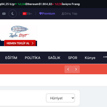
%0,04
%0,16
%0,08
5 ₺/gr
Ethereum
$1.904,82
İsviçre Frangı
58,76 ₺
Kanada Do
Premium
Giriş Yap
TR
EĞİTİM
POLİTİKA
SAĞLIK
SPOR
Künye