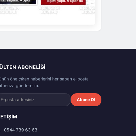
ÜLTEN ABONELIĞI
ünün öne çıkan haberlerini her sabah e-posta
utunuza gönderelim.
Abone Ol
LETIŞIM
0544 739 63 63