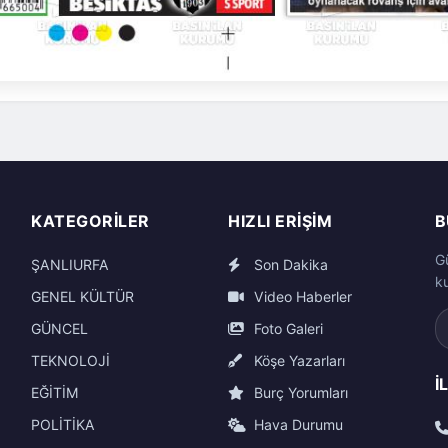
KATEGORILER
HIZLI ERIŞIM
B
G
ŞANLIURFA
Son Dakika
k
GENEL KÜLTÜR
Video Haberler
GÜNCEL
Foto Galeri
TEKNOLOJİ
Köşe Yazarları
İ
EĞİTİM
Burç Yorumları
POLİTİKA
Hava Durumu