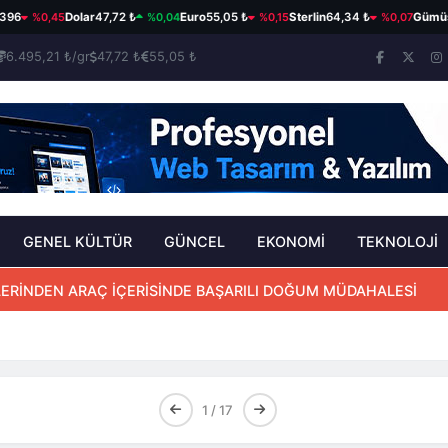
%0,45
%0,04
%0,15
%0,07
Dolar
47,72 ₺
Euro
55,05 ₺
Sterlin
64,34 ₺
Gümüş
94,2
6.495,21 ₺/gr
47,72 ₺
55,05 ₺
GENEL KÜLTÜR
GÜNCEL
EKONOMİ
TEKNOLOJİ
PLERİNDEN ARAÇ İÇERİSİNDE BAŞARILI DOĞUM MÜDAHALESİ
1 / 17