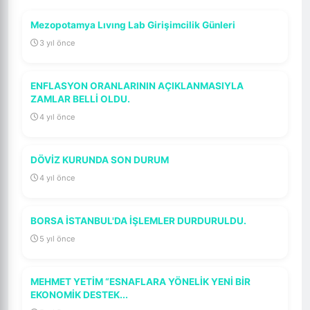
Mezopotamya Lıvıng Lab Girişimcilik Günleri
3 yıl önce
ENFLASYON ORANLARININ AÇIKLANMASIYLA
ZAMLAR BELLİ OLDU.
4 yıl önce
DÖVİZ KURUNDA SON DURUM
4 yıl önce
BORSA İSTANBUL'DA İŞLEMLER DURDURULDU.
5 yıl önce
MEHMET YETİM “ESNAFLARA YÖNELİK YENİ BİR
EKONOMİK DESTEK...