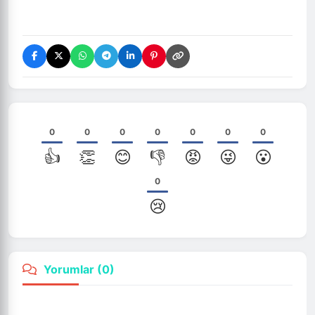
0
0
0
0
0
0
0
👍
👏
😊
👎
😡
😜
😮
0
😢
Yorumlar (
0
)