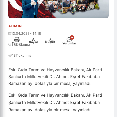
ADMIN
13.04.2021 - 14:18
0
·
-
+
Küçült
Büyüt
Yazdır
Yorumlar
1 dk okuma
·
187 okunma
Eski Gıda Tarım ve Hayvancılık Bakanı, Ak Parti
Şanlıurfa Milletvekili Dr. Ahmet Eşref Fakıbaba
Ramazan ayı dolasıyla bir mesaj yayınladı.
Eski Gıda Tarım ve Hayvancılık Bakanı, Ak Parti
Şanlıurfa Milletvekili Dr. Ahmet Eşref Fakıbaba
Ramazan ayı dolasıyla bir mesaj yayınladı.