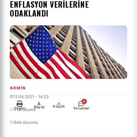
ENFLASYON VERILERINE
ODAKLANDI
ADMIN
13.04.2021 - 14:23
0
·
-
+
Küçült
Büyüt
Yazdır
Yorumlar
4 dk okuma
·
644 okunma