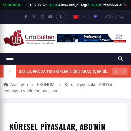
%0,70
%0,04
%0
BORSA
BIST 100
13.798,82
Altın
6.495,21 ₺/gr
Bitcoin
$64.396
Giriş Yap
TR
ŞANLIURFA’DA 112 EKİPLERİNDEN ARAÇ İÇERİSİNDE BAŞARILI DOĞUM MÜDAHALESİ
Anasayfa
EKONOMİ
Küresel piyasalar, ABD'nin
enflasyon verilerine odaklandı
KÜRESEL PIYASALAR, ABD'NIN