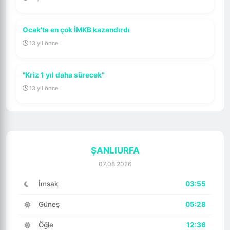
Ocak'ta en çok İMKB kazandırdı
13 yıl önce
"Kriz 1 yıl daha sürecek"
13 yıl önce
ŞANLIURFA
07.08.2026
İmsak
03:55
Güneş
05:28
Öğle
12:36