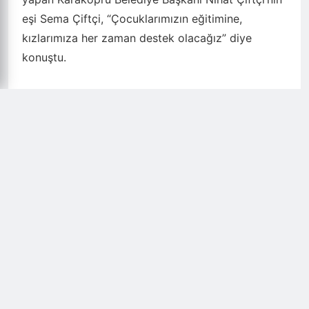
eşi Sema Çiftçi, “Çocuklarımızın eğitimine,
kızlarımıza her zaman destek olacağız” diye
konuştu.
Gülen Yüzler Sosyal Yardımlaşma Derneği Başkanı
Ece Doğruyol ise, toplumsal dayanışmanın
önemine vurgu yaparak Kadın Hemşerilik
Meclisinin çalışmalarından memnuniyet
duyduklarını ve birlikte bu tür faaliyetleri
sürdüreceklerini ifade etti.