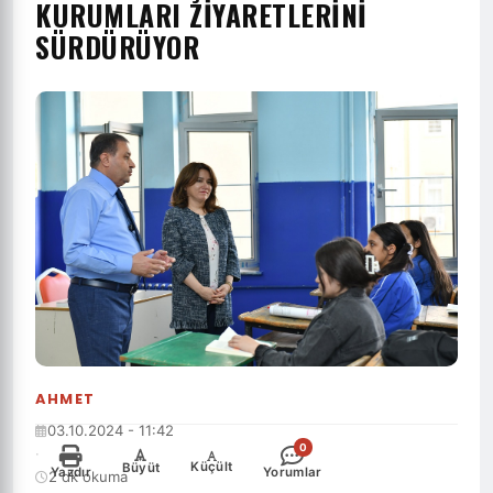
KURUMLARI ZIYARETLERINI
SÜRDÜRÜYOR
AHMET
03.10.2024 - 11:42
0
·
-
+
Küçült
Büyüt
Yazdır
Yorumlar
2 dk okuma