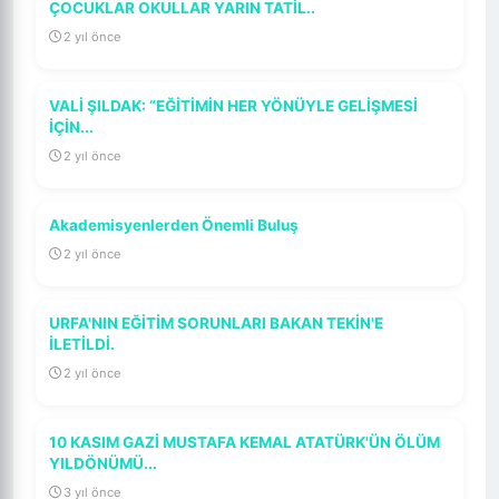
ÇOCUKLAR OKULLAR YARIN TATİL..
2 yıl önce
VALİ ŞILDAK: “EĞİTİMİN HER YÖNÜYLE GELİŞMESİ
İÇİN...
2 yıl önce
Akademisyenlerden Önemli Buluş
2 yıl önce
URFA'NIN EĞİTİM SORUNLARI BAKAN TEKİN'E
İLETİLDİ.
2 yıl önce
10 KASIM GAZİ MUSTAFA KEMAL ATATÜRK'ÜN ÖLÜM
YILDÖNÜMÜ...
3 yıl önce