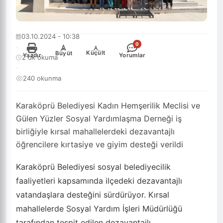
03.10.2024 - 10:38
0
·
-
+
Küçült
Büyüt
Yazdır
Yorumlar
2 dk okuma
·
240 okunma
Karaköprü Belediyesi Kadın Hemşerilik Meclisi ve
Gülen Yüzler Sosyal Yardımlaşma Derneği iş
birliğiyle kırsal mahallelerdeki dezavantajlı
öğrencilere kırtasiye ve giyim desteği verildi
Karaköprü Belediyesi sosyal belediyecilik
faaliyetleri kapsamında ilçedeki dezavantajlı
vatandaşlara desteğini sürdürüyor. Kırsal
mahallelerde Sosyal Yardım İşleri Müdürlüğü
tarafından tespit edilen dezavantajlı