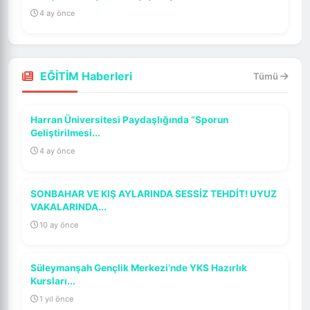
4 ay önce
EĞİTİM Haberleri
Tümü
Harran Üniversitesi Paydaşlığında “Sporun
Geliştirilmesi...
4 ay önce
SONBAHAR VE KIŞ AYLARINDA SESSİZ TEHDİT! UYUZ
VAKALARINDA...
10 ay önce
Süleymanşah Gençlik Merkezi’nde YKS Hazırlık
Kursları...
1 yıl önce