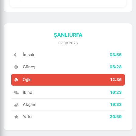
ŞANLIURFA
07.08.2026
İmsak
03:55
Güneş
05:28
Öğle
12:36
İkindi
16:23
Akşam
19:33
Yatsı
20:59