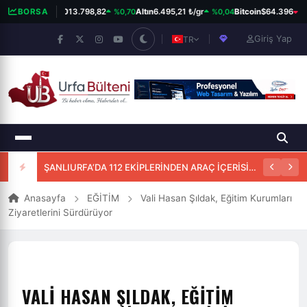
%0,70
%0,04
%0
BORSA
BIST 100
13.798,82
Altın
6.495,21 ₺/gr
Bitcoin
$64.396
Giriş Yap
TR
ŞANLIURFA’DA 112 EKİPLERİNDEN ARAÇ İÇERİSİNDE BAŞARILI DOĞUM MÜDAHALESİ
Anasayfa
EĞİTİM
Vali Hasan Şıldak, Eğitim Kurumları
Ziyaretlerini Sürdürüyor
VALI HASAN ŞILDAK, EĞITIM