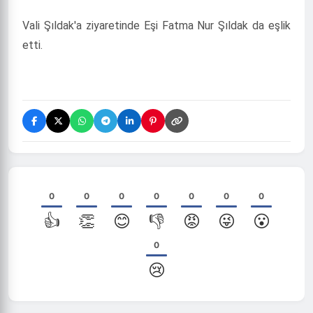
Vali Şıldak'a ziyaretinde Eşi Fatma Nur Şıldak da eşlik
etti.
0
0
0
0
0
0
0
👍
👏
😊
👎
😡
😜
😮
0
😢