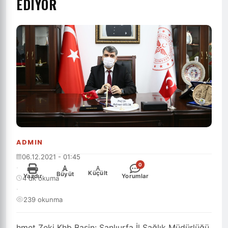
EDIYOR
ADMIN
06.12.2021 - 01:45
0
·
-
+
Küçült
Büyüt
Yazdır
Yorumlar
4 dk okuma
·
239 okunma
hmet Zeki Khb Basin: Şanlıurfa İl Sağlık Müdürlüğü,