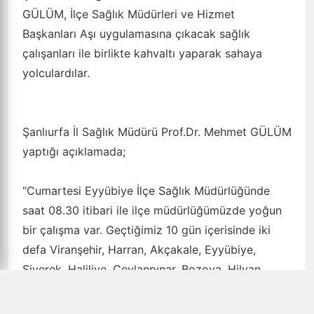
GÜLÜM, İlçe Sağlık Müdürleri ve Hizmet
Başkanları Aşı uygulamasına çıkacak sağlık
çalışanları ile birlikte kahvaltı yaparak sahaya
yolculardılar.
Şanlıurfa İl Sağlık Müdürü Prof.Dr. Mehmet GÜLÜM
yaptığı açıklamada;
“Cumartesi Eyyübiye İlçe Sağlık Müdürlüğünde
saat 08.30 itibari ile ilçe müdürlüğümüzde yoğun
bir çalışma var. Geçtiğimiz 10 gün içerisinde iki
defa Viranşehir, Harran, Akçakale, Eyyübiye,
Siverek, Haliliye, Ceylanpınar, Bozova, Hilvan,
Suruç, Halfeti, Birecik’e gidildi. “SÜPÜRME”
dediğimiz yoğun ekipler ile aşı oranı düşük olan