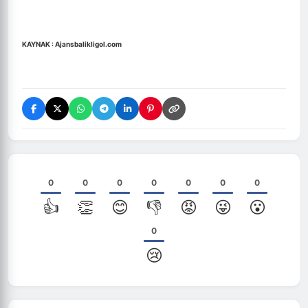
KAYNAK :
Ajansbalikligol.com
0
0
0
0
0
0
0
👍
👏
😊
👎
😡
😜
😮
0
😢