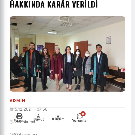
HAKKINDA KARAR VERILDI
ADMIN
15.12.2021 - 07:56
0
·
-
+
Küçült
Büyüt
Yazdır
Yorumlar
3 dk okuma
·
534 okunma